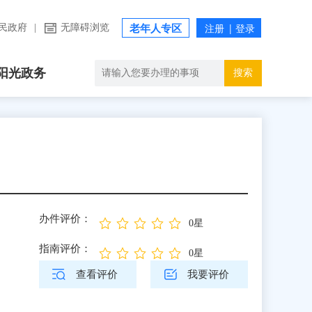
民政府
|
无障碍浏览
老年人专区
阳光政务
搜索
办件评价：
0星
指南评价：
0星
查看评价
我要评价