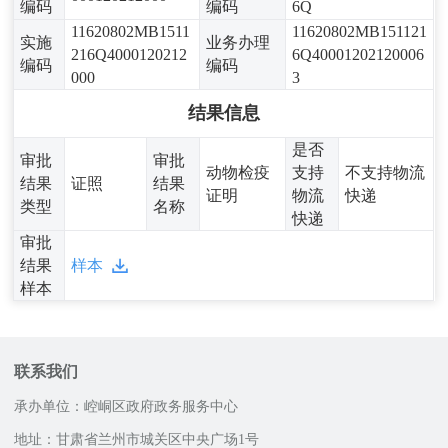
编码
编码
6Q
11620802MB1511
11620802MB151121
实施
业务办理
216Q4000120212
6Q40001202120006
编码
编码
000
3
结果信息
是否
审批
审批
动物检疫
支持
不支持物流
结果
证照
结果
证明
物流
快递
类型
名称
快递
审批
结果
样本
样本
联系我们
承办单位：崆峒区政府政务服务中心
地址：甘肃省兰州市城关区中央广场1号