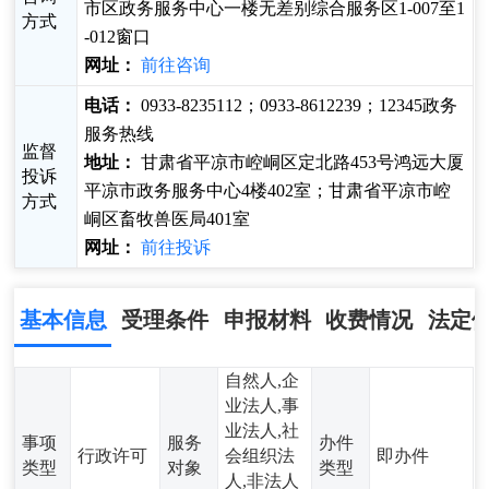
市区政务服务中心一楼无差别综合服务区1-007至1
方式
-012窗口
网址：
前往咨询
电话：
0933-8235112；0933-8612239；12345政务
服务热线
监督
地址：
甘肃省平凉市崆峒区定北路453号鸿远大厦
投诉
平凉市政务服务中心4楼402室；甘肃省平凉市崆
方式
峒区畜牧兽医局401室
网址：
前往投诉
基本信息
受理条件
申报材料
收费情况
法定
自然人,企
业法人,事
业法人,社
事项
服务
办件
行政许可
会组织法
即办件
类型
对象
类型
人,非法人