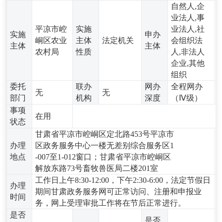
自然人,企
业法人,事
平凉市崆
实施
业法人,社
实施
申办
峒区农业
主体
法定机关
会组织法
主体
主体
农村局
性质
人,非法人
企业,其他
组织
委托
联办
网办
全程网办
无
无
部门
机构
深度
（Ⅳ级）
事项
在用
状态
甘肃省平凉市崆峒区定北路453号平凉市
办理
区政务服务中心一楼无差别综合服务区1
地点
-007至1-012窗口；甘肃省平凉市崆峒区
解放东路73号畜牧兽医局二楼201室
工作日上午8:30-12:00，下午2:30-6:00，法定节假日
办理
期间甘肃政务服务网可正常访问、注册和申报业
时间
务，网上受理审批工作将在节后正常进行。
是否
是否