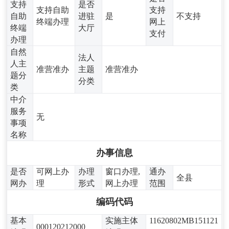
支持
是否
支持自助
支持
自助
进驻
是
不支持
终端办理
网上
终端
大厅
支付
办理
自然
法人
人主
准营准办
主题
准营准办
题分
分类
类
中介
服务
无
事项
名称
办事信息
是否
可网上办
办理
窗口办理,
通办
全县
网办
理
形式
网上办理
范围
编码代码
基本
实施主体
11620802MB151121
000120212000