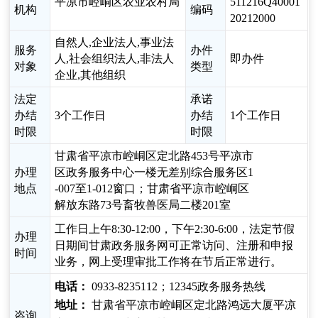
平凉市崆峒区农业农村局
511216Q40001
机构
编码
20212000
自然人,企业法人,事业法
服务
办件
人,社会组织法人,非法人
即办件
对象
类型
企业,其他组织
法定
承诺
办结
3个工作日
办结
1个工作日
时限
时限
甘肃省平凉市崆峒区定北路453号平凉市
办理
区政务服务中心一楼无差别综合服务区1
地点
-007至1-012窗口；甘肃省平凉市崆峒区
解放东路73号畜牧兽医局二楼201室
工作日上午8:30-12:00，下午2:30-6:00，法定节假
办理
日期间甘肃政务服务网可正常访问、注册和申报
时间
业务，网上受理审批工作将在节后正常进行。
电话：
0933-8235112；12345政务服务热线
地址：
甘肃省平凉市崆峒区定北路鸿远大厦平凉
咨询