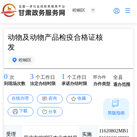
崆峒区
动物及动物产品检疫合格证核
发
崆峒区
0
3
1
即办件
全县
次
个工作日
个工作日
到现场次数
法定办结时限
承诺办结时限
办件类型
通办范围
在线办理
咨询
收藏
下载
分享
简版指南
11620802MB1
受理
实施