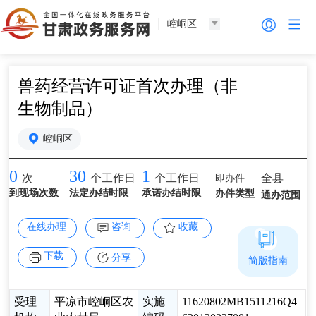
崆峒区
兽药经营许可证首次办理（非
生物制品）
崆峒区
0
30
1
即办件
全县
次
个工作日
个工作日
到现场次数
法定办结时限
承诺办结时限
办件类型
通办范围
在线办理
咨询
收藏
下载
分享
简版指南
受理
平凉市崆峒区农
实施
11620802MB1511216Q4