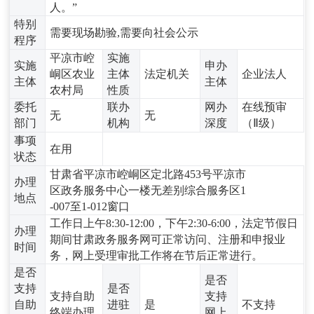
人。”
特别
需要现场勘验,需要向社会公示
程序
平凉市崆
实施
实施
申办
峒区农业
主体
法定机关
企业法人
主体
主体
农村局
性质
委托
联办
网办
在线预审
无
无
部门
机构
深度
（Ⅱ级）
事项
在用
状态
甘肃省平凉市崆峒区定北路453号平凉市
办理
区政务服务中心一楼无差别综合服务区1
地点
-007至1-012窗口
工作日上午8:30-12:00，下午2:30-6:00，法定节假日
办理
期间甘肃政务服务网可正常访问、注册和申报业
时间
务，网上受理审批工作将在节后正常进行。
是否
是否
支持
是否
支持自助
支持
自助
进驻
是
不支持
终端办理
网上