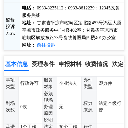
电话：
0933-8235112；0933-8612239；12345政务
服务热线
监督
地址：
甘肃省平凉市崆峒区定北路453号鸿远大厦
投诉
平凉市政务服务中心4楼402室；甘肃省平凉市市
方式
崆峒区解放东路73号畜牧兽医局四楼401办公室
网址：
前往投诉
基本信息
受理条件
申报材料
收费情况
法定
事项
服务
办件
行政许可
企业法人
即办件
类型
对象
类型
必须
现场
到场
权力
法定本级行
0次
办理
无
次数
来源
使
原因
说明
承诺
1个工作
法定
30个工作
行使