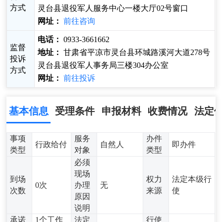
方式
灵台县退役军人服务中心一楼大厅02号窗口
网址：
前往咨询
电话：
0933-3661662
监督
地址：
甘肃省平凉市灵台县环城路溪河大道278号
投诉
灵台县退役军人事务局三楼304办公室
方式
网址：
前往投诉
基本信息
受理条件
申报材料
收费情况
法定
事项
服务
办件
行政给付
自然人
即办件
类型
对象
类型
必须
现场
到场
权力
法定本级行
0次
办理
无
次数
来源
使
原因
说明
承诺
1个工作
法定
行使