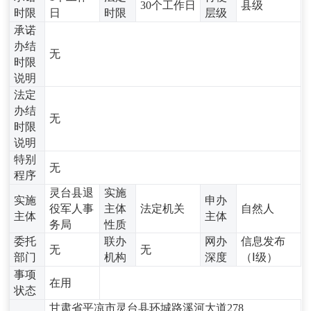
30个工作日
县级
时限
日
时限
层级
承诺
办结
无
时限
说明
法定
办结
无
时限
说明
特别
无
程序
灵台县退
实施
实施
申办
役军人事
主体
法定机关
自然人
主体
主体
务局
性质
委托
联办
网办
信息发布
无
无
部门
机构
深度
（Ⅰ级）
事项
在用
状态
甘肃省平凉市灵台县环城路溪河大道278