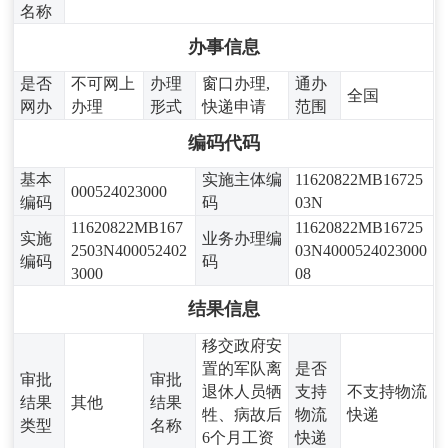
名称
办事信息
是否
不可网上
办理
窗口办理,
通办
全国
网办
办理
形式
快递申请
范围
编码代码
基本
实施主体编
11620822MB16725
000524023000
编码
码
03N
11620822MB167
11620822MB16725
实施
业务办理编
2503N400052402
03N4000524023000
编码
码
3000
08
结果信息
移交政府安
置的军队离
是否
审批
审批
退休人员牺
支持
不支持物流
结果
其他
结果
牲、病故后
物流
快递
类型
名称
6个月工资
快递