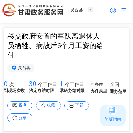
灵台县
移交政府安置的军队离退休人
员牺牲、病故后6个月工资的给
付
灵台县
0
30
1
即办件
全国
次
个工作日
个工作日
到现场次数
法定办结时限
承诺办结时限
办件类型
通办范围
咨询
收藏
下载
分享
简版指南