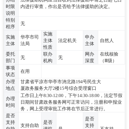
时限
内进行审查，作出是否给予法律援助的决定。
说明
特别
无
程序
实施
实施
华亭市司
申办
主体
法定机关
自然人
主体
法局
主体
性质
委托
联办
网办
在线核验
无
无
部门
机构
深度
（Ⅲ级）
事项
在用
状态
办理
甘肃省平凉市华亭市汭北路194号民生大
地点
厦政务服务大厅2楼15号综合受理窗口
工作日上午8:30-12:00，下午14:30-18:00，法定节假
办理
日期间甘肃政务服务网可正常访问，注册和申报业
时间
务，网上受理审批工作将在节后正常进行。
是否
是否
支持
是否
支持自助
支持
自助
进驻
是
不支持