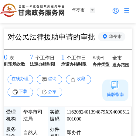
华亭市
对公民法律援助申请的审批
华亭市
0
7
1
即办件
全市
次
个工作日
个工作日
到现场次数
法定办结时限
承诺办结时限
办件类型
通办范围
在线办理
咨询
收藏
下载
分享
简版指南
受理
华亭市司
实施
1162082401394879XX4000512
机构
法局
编码
001000
服务
办件
自然人
即办件