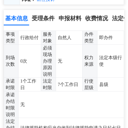
基本信息
受理条件
申报材料
收费情况
法定
事项
服务
办件
行政给付
自然人
即办件
类型
对象
类型
必须
现场
到场
权力
法定本级行
0次
办理
无
次数
来源
使
原因
说明
承诺
1个工作
法定
行使
7个工作日
县级
时限
日
时限
层级
承诺
办结
无
时限
说明
法定
办结
法律援助机构应当自收到法律援助申请之日起七日