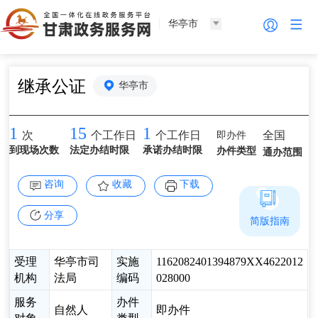
华亭市
继承公证
华亭市
1
15
1
即办件
全国
次
个工作日
个工作日
到现场次数
法定办结时限
承诺办结时限
办件类型
通办范围
咨询
收藏
下载
分享
简版指南
受理
华亭市司
实施
1162082401394879XX4622012
机构
法局
编码
028000
服务
办件
自然人
即办件