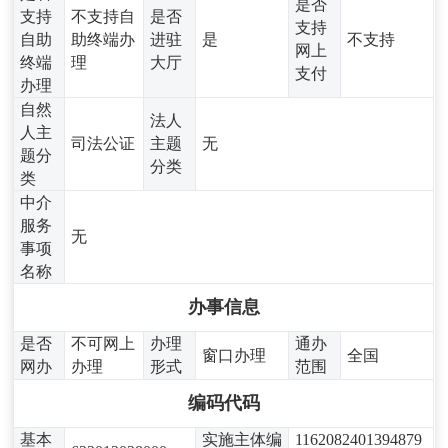
是否
支持
不支持自
是否
支持
自助
助终端办
进驻
是
不支持
网上
终端
理
大厅
支付
办理
自然
法人
人主
司法公证
主题
无
题分
分类
类
中介
服务
无
事项
名称
办事信息
是否
不可网上
办理
通办
窗口办理
全国
网办
办理
形式
范围
编码代码
基本
实施主体编
1162082401394879