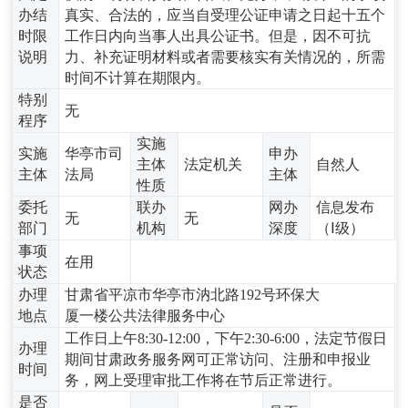
办结
真实、合法的，应当自受理公证申请之日起十五个
时限
工作日内向当事人出具公证书。但是，因不可抗
说明
力、补充证明材料或者需要核实有关情况的，所需
时间不计算在期限内。
特别
无
程序
实施
实施
华亭市司
申办
主体
法定机关
自然人
主体
法局
主体
性质
委托
联办
网办
信息发布
无
无
部门
机构
深度
（Ⅰ级）
事项
在用
状态
办理
甘肃省平凉市华亭市汭北路192号环保大
地点
厦一楼公共法律服务中心
工作日上午8:30-12:00，下午2:30-6:00，法定节假日
办理
期间甘肃政务服务网可正常访问、注册和申报业
时间
务，网上受理审批工作将在节后正常进行。
是否