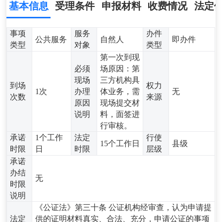
基本信息
受理条件
申报材料
收费情况
法定
事项
服务
办件
公共服务
自然人
即办件
类型
对象
类型
第一次到现
必须
场原因：第
现场
三方机构具
到场
权力
1次
办理
体业务，需
无
次数
来源
原因
现场提交材
说明
料，面签进
行审核。
承诺
1个工作
法定
行使
15个工作日
县级
时限
日
时限
层级
承诺
办结
无
时限
说明
《公证法》第三十条 公证机构经审查，认为申请提
法定
供的证明材料真实、合法、充分，申请公证的事项