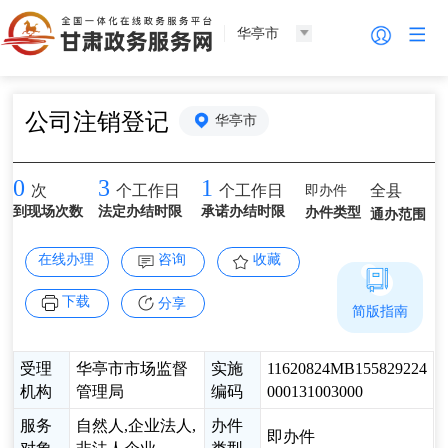
华亭市
公司注销登记
华亭市
0
3
1
即办件
全县
次
个工作日
个工作日
到现场次数
法定办结时限
承诺办结时限
办件类型
通办范围
在线办理
咨询
收藏
下载
分享
简版指南
受理
华亭市市场监督
实施
11620824MB155829224
机构
管理局
编码
000131003000
服务
自然人,企业法人,
办件
即办件