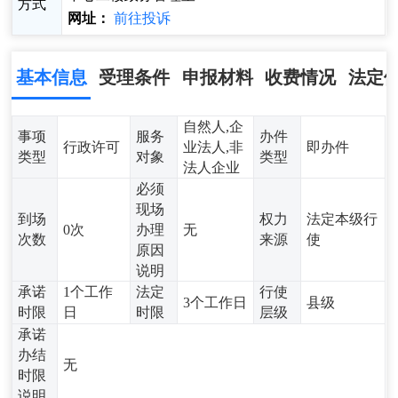
方式
网址：
前往投诉
基本信息
受理条件
申报材料
收费情况
法定
自然人,企
事项
服务
办件
行政许可
业法人,非
即办件
类型
对象
类型
法人企业
必须
现场
到场
权力
法定本级行
0次
办理
无
次数
来源
使
原因
说明
承诺
1个工作
法定
行使
3个工作日
县级
时限
日
时限
层级
承诺
办结
无
时限
说明