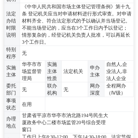
《中华人民共和国市场主体登记管理条例》第十九
法定
条 登记机关应当对申请材料进行形式审查。对申请
办结
材料齐全、符合法定形式的予以确认并当场登记。
时限
不能当场登记的，应当在3个工作日内予以登记；
说明
情形复杂的，经登记机关负责人批准，可以再延长
3个工作日。
特别
无
程序
华亭市市
实施
自然人,企
实施
申办
场监督管
主体
法定机关
业法人,非
主体
主体
理局
性质
法人企业
委托
联办
网办
全程网办
无
无
部门
机构
深度
（Ⅳ级）
事项
在用
状态
甘肃省平凉市华亭市汭北路194号民生大
办理
厦政务中心二楼市场监管20号综合受理
地点
窗口
工作日上午8:30-12:00，下午14:30-18:00，法定节假