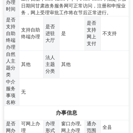
办理
日期间甘肃政务服务网可正常访问，注册和申报业
时间
务，网上受理审批工作将在节后正常进行。
是否
是否
支持
是否
支持自助
支持
自助
进驻
是
不支持
终端办理
网上
终端
大厅
支付
办理
自然
法人
人主
其他
主题
其他
题分
分类
类
中介
服务
无
事项
名称
办事信息
是否
可网上办
办理
窗口办理,
通办
全县
网办
理
形式
网上办理
范围