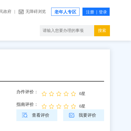
民政府
|
无障碍浏览
老年人专区
搜索
办件评价：
0星
指南评价：
0星
查看评价
我要评价