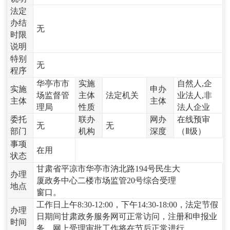
法定
办结
无
时限
说明
特别
无
程序
华亭市市
实施
自然人,企
实施
申办
场监督管
主体
法定机关
业法人,非
主体
主体
理局
性质
法人企业
委托
联办
网办
在线预审
无
无
部门
机构
深度
（Ⅱ级）
事项
在用
状态
甘肃省平凉市华亭市汭北路194号民生大
办理
厦政务中心二楼市场监管20号综合受理
地点
窗口。
工作日上午8:30-12:00，下午14:30-18:00，法定节假
办理
日期间甘肃政务服务网可正常访问，注册和申报业
时间
务，网上受理审批工作将在节后正常进行。