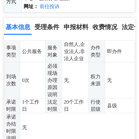
方式
网址：
前往投诉
基本信息
受理条件
申报材料
收费情况
法定
自然人,企
事项
服务
办件
公共服务
业法人,非
即办件
类型
对象
类型
法人企业
必须
现场
到场
权力
0次
办理
无
无
次数
来源
原因
说明
承诺
1个工作
法定
20个工作
行使
县级
时限
日
时限
日
层级
承诺
办结
无
时限
说明