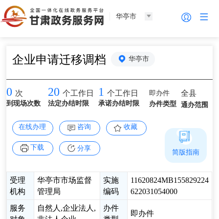
华亭市
企业申请迁移调档
华亭市
0
20
1
即办件
全县
次
个工作日
个工作日
到现场次数
法定办结时限
承诺办结时限
办件类型
通办范围
在线办理
咨询
收藏
下载
分享
简版指南
受理
华亭市市场监督
实施
11620824MB155829224
机构
管理局
编码
622031054000
服务
自然人,企业法人,
办件
即办件