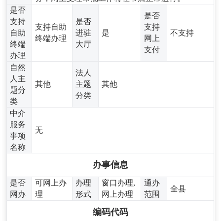
是否
是否
支持
是否
支持自助
支持
自助
进驻
是
不支持
终端办理
网上
终端
大厅
支付
办理
自然
法人
人主
其他
主题
其他
题分
分类
类
中介
服务
无
事项
名称
办事信息
是否
可网上办
办理
窗口办理,
通办
全县
网办
理
形式
网上办理
范围
编码代码