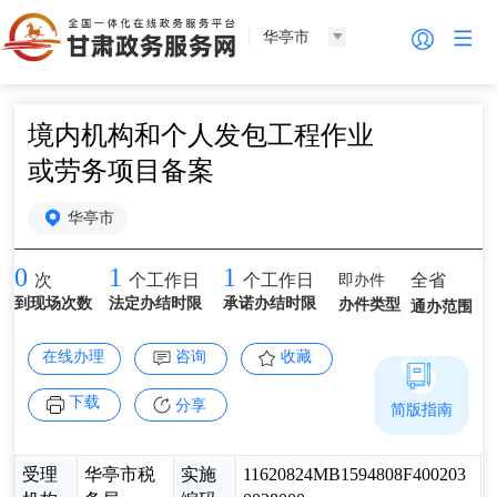
华亭市
境内机构和个人发包工程作业
或劳务项目备案
华亭市
0
1
1
即办件
全省
次
个工作日
个工作日
到现场次数
法定办结时限
承诺办结时限
办件类型
通办范围
在线办理
咨询
收藏
下载
分享
简版指南
受理
华亭市税
实施
11620824MB1594808F400203