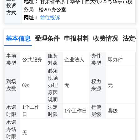
地址：
甘肃省平凉市华亭市西大街225号华亭市税
投诉
务局二楼205办公室
方式
网址：
前往投诉
基本信息
受理条件
申报材料
收费情况
法定
事项
服务
办件
公共服务
企业法人
即办件
类型
对象
类型
必须
现场
到场
权力
0次
办理
无
无
次数
来源
原因
说明
承诺
1个工作
法定
行使
1个工作日
县级
时限
日
时限
层级
承诺
办结
无
时限