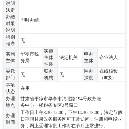
说明
法定
办结
即时办结
时限
说明
特别
无
程序
实施
实施
华亭市税
申办
主体
法定机关
企业法人
主体
务局
主体
性质
委托
联办
网办
在线核验
无
无
部门
机构
深度
（Ⅲ级）
事项
在用
状态
办理
甘肃省平凉市华亭市汭北路194号政务服
地点
务中心一楼税务专区2号窗口
工作日上午8:30-12:00，下午14:30-18:00，法定节假
办理
日期间甘肃政务服务网可正常访问，注册和申报业
时间
务，网上受理审批工作将在节后正常进行。