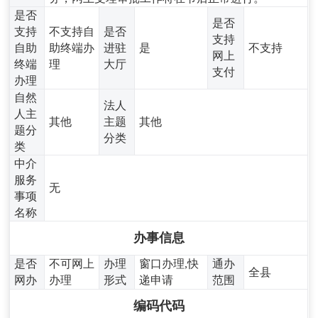
是否
是否
支持
不支持自
是否
支持
自助
助终端办
进驻
是
不支持
网上
终端
理
大厅
支付
办理
自然
法人
人主
其他
主题
其他
题分
分类
类
中介
服务
无
事项
名称
办事信息
是否
不可网上
办理
窗口办理,快
通办
全县
网办
办理
形式
递申请
范围
编码代码