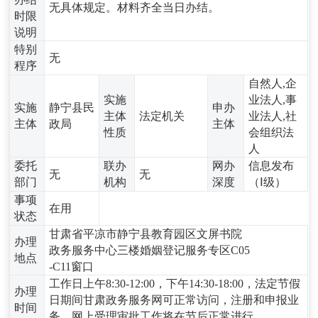
无具体规定。材料齐全当日办结。
时限
说明
特别
无
程序
自然人,企
实施
业法人,事
实施
静宁县民
申办
主体
法定机关
业法人,社
主体
政局
主体
性质
会组织法
人
委托
联办
网办
信息发布
无
无
部门
机构
深度
（Ⅰ级）
事项
在用
状态
甘肃省平凉市静宁县教育园区文屏书院
办理
政务服务中心三楼婚姻登记服务专区C05
地点
-C11窗口
工作日上午8:30-12:00，下午14:30-18:00，法定节假
办理
日期间甘肃政务服务网可正常访问，注册和申报业
时间
务，网上受理审批工作将在节后正常进行。