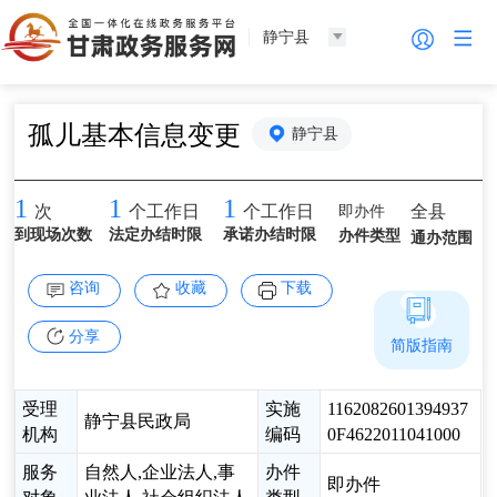
静宁县
孤儿基本信息变更
静宁县
1
1
1
即办件
全县
次
个工作日
个工作日
到现场次数
法定办结时限
承诺办结时限
办件类型
通办范围
咨询
收藏
下载
分享
简版指南
受理
实施
1162082601394937
静宁县民政局
机构
编码
0F4622011041000
服务
自然人,企业法人,事
办件
即办件