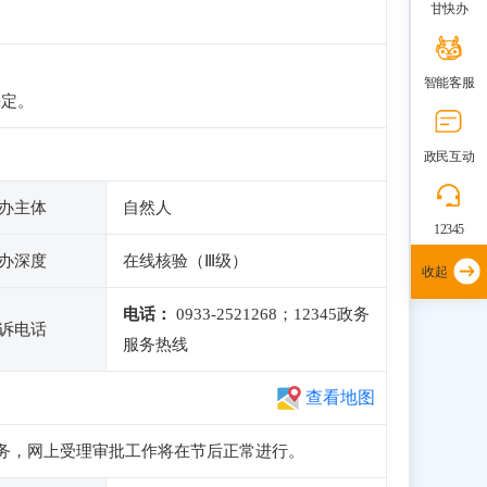
甘快办
智能客服
决定。
政民互动
办主体
自然人
12345
办深度
在线核验（Ⅲ级）
收起
电话：
0933-2521268；12345政务
诉电话
服务热线
查看地图
申报业务，网上受理审批工作将在节后正常进行。