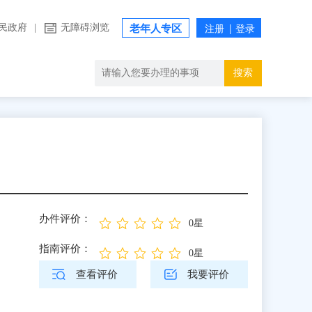
民政府
|
无障碍浏览
老年人专区
搜索
办件评价：
0星
指南评价：
0星
查看评价
我要评价