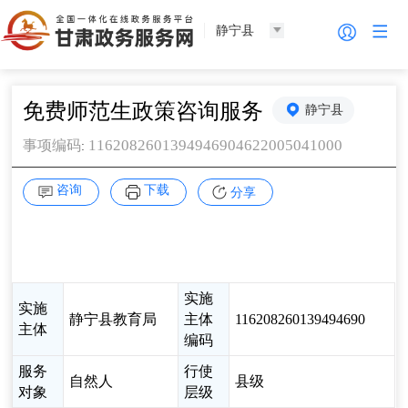
静宁县
免费师范生政策咨询服务
静宁县
1162082601394946904622005041000
事项编码
:
咨询
下载
分享
实施
实施
静宁县教育局
主体
116208260139494690
主体
编码
服务
行使
自然人
县级
对象
层级