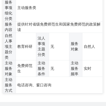
服务
事项
主动服务类
细化
分类
服务
提供针对省级免费师范生和国家免费师范的政策解
内容
读
自然
法人
人事
事项
服务
项主
教育科研
无
自然人
主题
对象
题分
分类
类
主动
主动
主动
免费师范
服务
服务
无
服务
实时
生
对象
条件
频率
主动
服务
电话咨询、窗口咨询
方式