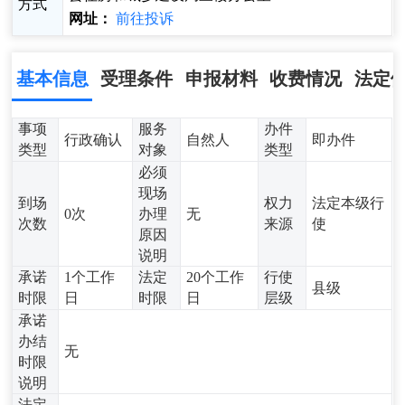
方式
网址：
前往投诉
基本信息
受理条件
申报材料
收费情况
法定
事项
服务
办件
行政确认
自然人
即办件
类型
对象
类型
必须
现场
到场
权力
法定本级行
0次
办理
无
次数
来源
使
原因
说明
承诺
1个工作
法定
20个工作
行使
县级
时限
日
时限
日
层级
承诺
办结
无
时限
说明
法定