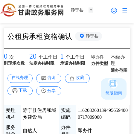
静宁县
公租房承租资格确认
静宁县
0
20
1
即办件
本级办
次
个工作日
个工作日
理
到现场次数
法定办结时限
承诺办结时限
办件类型
通办范围
在线办理
咨询
收藏
下载
分享
简版指南
受理
静宁县住房和城
实施
116208260139495659400
机构
乡建设局
编码
0717009000
服务
办件
自然人
即办件