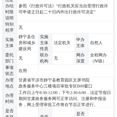
办结
参照《行政许可法》“行政机关应当自受理行政许
时限
可申请之日起二十日内作出行政许可决定”
说明
特别
无
程序
静宁县住
实施
实施
申办
房和城乡
主体
法定机关
自然人
主体
主体
建设局
性质
委托
联办
网办
全程网办
无
无
部门
机构
深度
（Ⅳ级）
事项
在用
状态
办理
甘肃省平凉市静宁县教育园区文屏书院
地点
政务服务中心三楼项目审批专区B09窗口
工作日上午8:30-12:00，下午2:30-6:00，法定节假日
办理
期间甘肃政务服务网可正常访问、注册和申报业
时间
务，网上受理审批工作将在节后正常进行。
是否
是否
支持
是否