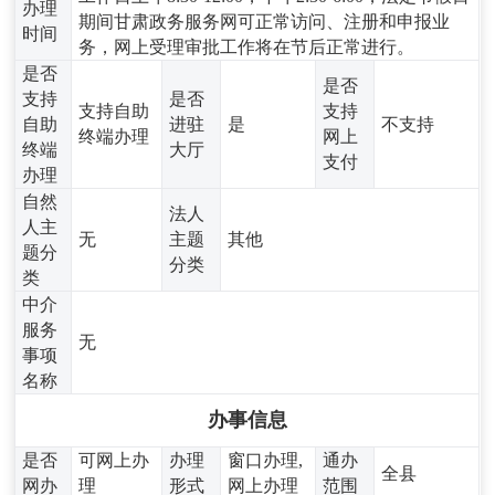
办理
期间甘肃政务服务网可正常访问、注册和申报业
时间
务，网上受理审批工作将在节后正常进行。
是否
是否
支持
是否
支持自助
支持
自助
进驻
是
不支持
终端办理
网上
终端
大厅
支付
办理
自然
法人
人主
无
主题
其他
题分
分类
类
中介
服务
无
事项
名称
办事信息
是否
可网上办
办理
窗口办理,
通办
全县
网办
理
形式
网上办理
范围