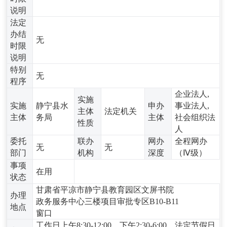
说明
法定
办结
无
时限
说明
特别
无
程序
企业法人,
实施
实施
静宁县水
申办
事业法人,
主体
法定机关
主体
务局
主体
社会组织法
性质
人
委托
联办
网办
全程网办
无
无
部门
机构
深度
（Ⅳ级）
事项
在用
状态
甘肃省平凉市静宁县教育园区文屏书院
办理
政务服务中心三楼项目审批专区B10-B11
地点
窗口
工作日上午8:30-12:00，下午2:30-6:00，法定节假日