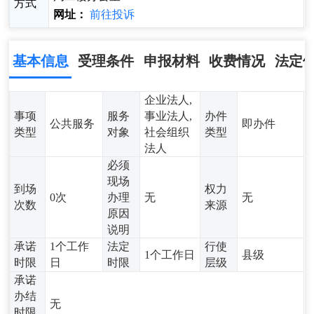
方式
网址：
前往投诉
基本信息
受理条件
申报材料
收费情况
法定
企业法人,
事项
服务
事业法人,
办件
公共服务
即办件
类型
对象
社会组织
类型
法人
必须
现场
到场
权力
0次
办理
无
无
次数
来源
原因
说明
承诺
1个工作
法定
行使
1个工作日
县级
时限
日
时限
层级
承诺
办结
无
时限