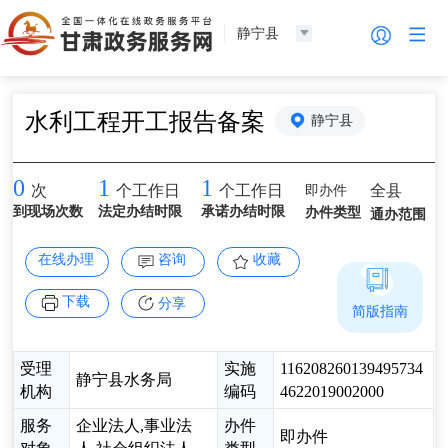
静宁县
水利工程开工报告备案
静宁县
0
1
1
即办件
全县
次
个工作日
个工作日
到现场次数
法定办结时限
承诺办结时限
办件类型
通办范围
在线办理
咨询
收藏
下载
分享
简版指南
受理
实施
116208260139495734
静宁县水务局
机构
编码
4622019002000
服务
企业法人,事业法
办件
即办件