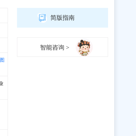
简版指南
智能咨询 >
图
业