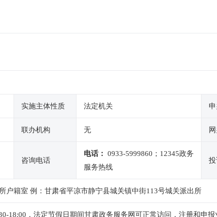
实施主体性质
法定机关
申
联办机构
无
网
电话：
0933-5999860；12345政务
咨询电话
投
服务热线
所户籍室 例：甘肃省平凉市静宁县城关镇中街113号城关派出所
下午14:30-18:00，法定节假日期间甘肃政务服务网可正常访问，注