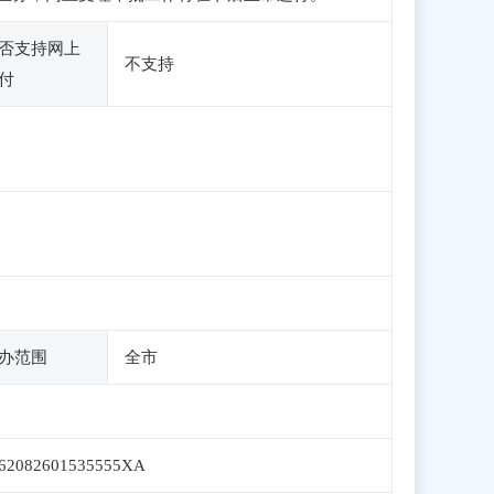
否支持网上
不支持
付
办范围
全市
62082601535555XA