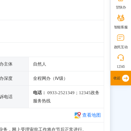
甘快办
智能客服
政民互动
办主体
自然人
12345
办深度
全程网办（Ⅳ级）
收起
电话：
0933-2521349；12345政务
诉电话
服务热线
查看地图
册和申报业务，网上受理审批工作将在节后正常进行。