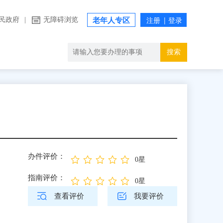
民政府
|
无障碍浏览
老年人专区
搜索
办件评价：
0星
指南评价：
0星
查看评价
我要评价