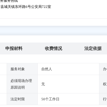
45政务服务热线
县城关镇东环路6号公安局722室
申报材料
收费情况
法定依据
服务对象
自然人
办
必须现场办理
无
权
原因说明
法定时限
50个工作日
行