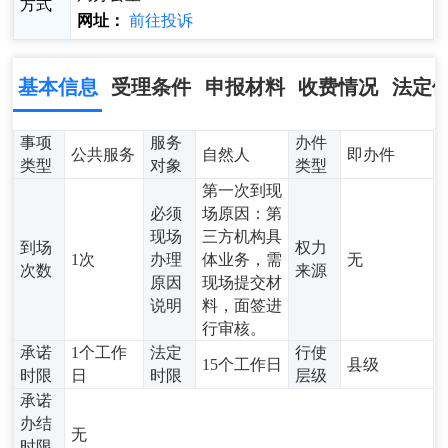
方式
网址：
前往投诉
基本信息
受理条件
申报材料
收费情况
法定
事项
服务
办件
公共服务
自然人
即办件
类型
对象
类型
第一次到现
必须
场原因：第
现场
三方机构具
到场
权力
1次
办理
体业务，需
无
次数
来源
原因
现场提交材
说明
料，面签进
行审核。
承诺
1个工作
法定
行使
15个工作日
县级
时限
日
时限
层级
承诺
办结
无
时限