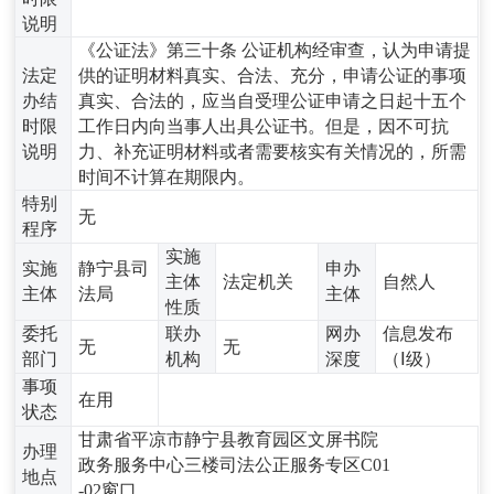
说明
《公证法》第三十条 公证机构经审查，认为申请提
法定
供的证明材料真实、合法、充分，申请公证的事项
办结
真实、合法的，应当自受理公证申请之日起十五个
时限
工作日内向当事人出具公证书。但是，因不可抗
说明
力、补充证明材料或者需要核实有关情况的，所需
时间不计算在期限内。
特别
无
程序
实施
实施
静宁县司
申办
主体
法定机关
自然人
主体
法局
主体
性质
委托
联办
网办
信息发布
无
无
部门
机构
深度
（Ⅰ级）
事项
在用
状态
甘肃省平凉市静宁县教育园区文屏书院
办理
政务服务中心三楼司法公正服务专区C01
地点
-02窗口