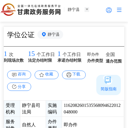
静宁县
学位公证
静宁县
1
15
1
即办件
全国
次
个工作日
个工作日
到现场次数
法定办结时限
承诺办结时限
办件类型
通办范围
咨询
收藏
下载
分享
简版指南
受理
静宁县司
实施
1162082601535568094622012
机构
法局
编码
048000
服务
办件
自然人
即办件