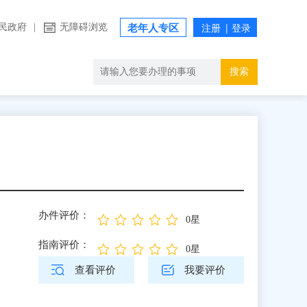
民政府
|
无障碍浏览
老年人专区
搜索
办件评价：
0星
指南评价：
0星
查看评价
我要评价