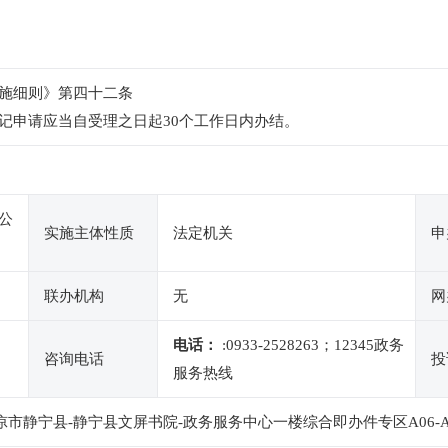
施细则》第四十二条
记申请应当自受理之日起30个工作日内办结。
公
实施主体性质
法定机关
申
联办机构
无
网
电话：
:0933-2528263；12345政务
咨询电话
投
服务热线
凉市静宁县-静宁县文屏书院-政务服务中心一楼综合即办件专区A06-A