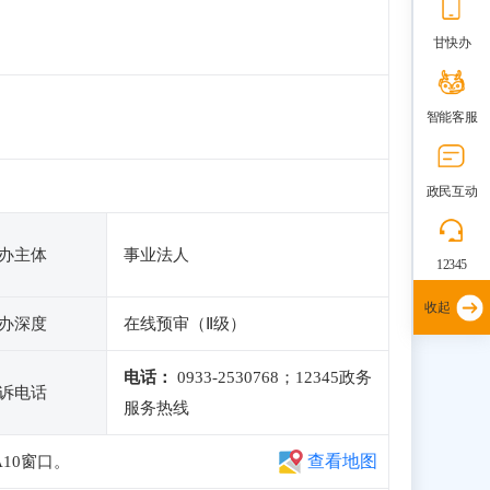
甘快办
智能客服
政民互动
办主体
事业法人
12345
收起
办深度
在线预审（Ⅱ级）
电话：
0933-2530768；12345政务
诉电话
服务热线
查看地图
10窗口。