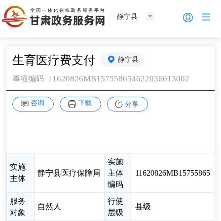
静宁县
生育医疗费支付
静宁县
11620826MB157558654622036013002
事项编码
:
咨询
下载
分享
实施
实施
静宁县医疗保障局
主体
11620826MB15755865
主体
编码
服务
行使
自然人
县级
对象
层级