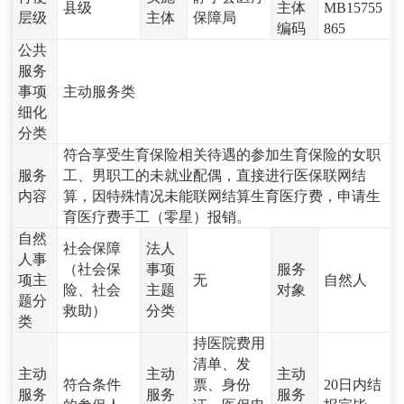
县级
主体
MB15755
层级
主体
保障局
编码
865
公共
服务
事项
主动服务类
细化
分类
符合享受生育保险相关待遇的参加生育保险的女职
服务
工、男职工的未就业配偶，直接进行医保联网结
内容
算，因特殊情况未能联网结算生育医疗费，申请生
育医疗费手工（零星）报销。
自然
社会保障
法人
人事
（社会保
事项
服务
项主
无
自然人
险、社会
主题
对象
题分
救助）
分类
类
持医院费用
清单、发
主动
主动
主动
符合条件
票、身份
20日内结
服务
服务
服务