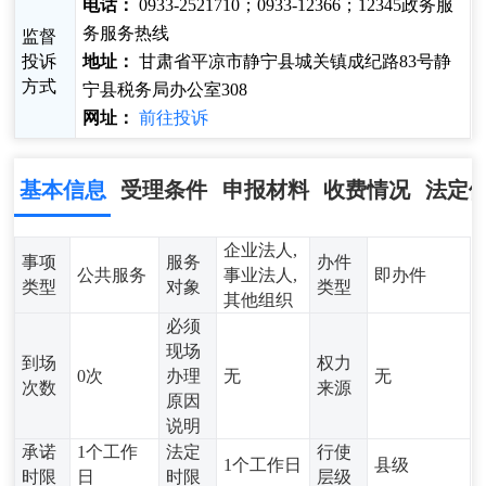
电话：
0933-2521710；0933-12366；12345政务服
务服务热线
监督
投诉
地址：
甘肃省平凉市静宁县城关镇成纪路83号静
方式
宁县税务局办公室308
网址：
前往投诉
基本信息
受理条件
申报材料
收费情况
法定
企业法人,
事项
服务
办件
公共服务
事业法人,
即办件
类型
对象
类型
其他组织
必须
现场
到场
权力
0次
办理
无
无
次数
来源
原因
说明
承诺
1个工作
法定
行使
1个工作日
县级
时限
日
时限
层级