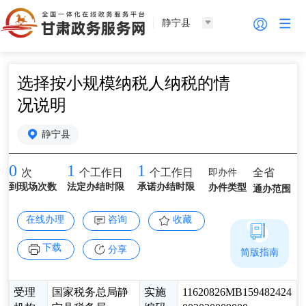
静宁县
选择按小规模纳税人纳税的情
况说明
静宁县
0
1
1
即办件
全省
次
个工作日
个工作日
到现场次数
法定办结时限
承诺办结时限
办件类型
通办范围
在线办理
咨询
收藏
下载
分享
简版指南
受理
国家税务总局静
实施
11620826MB159482424