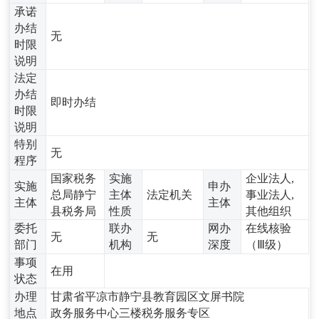
承诺
办结
无
时限
说明
法定
办结
即时办结
时限
说明
特别
无
程序
国家税务
实施
企业法人,
实施
申办
总局静宁
主体
法定机关
事业法人,
主体
主体
县税务局
性质
其他组织
委托
联办
网办
在线核验
无
无
部门
机构
深度
（Ⅲ级）
事项
在用
状态
办理
甘肃省平凉市静宁县教育园区文屏书院
地点
政务服务中心三楼税务服务专区