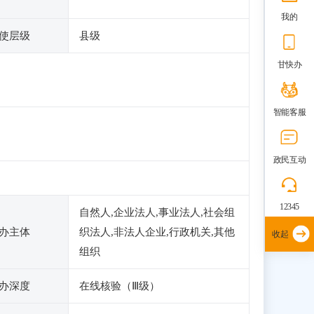
我的
使层级
县级
甘快办
智能客服
政民互动
12345
自然人,企业法人,事业法人,社会组
办主体
织法人,非法人企业,行政机关,其他
收起
组织
办深度
在线核验（Ⅲ级）