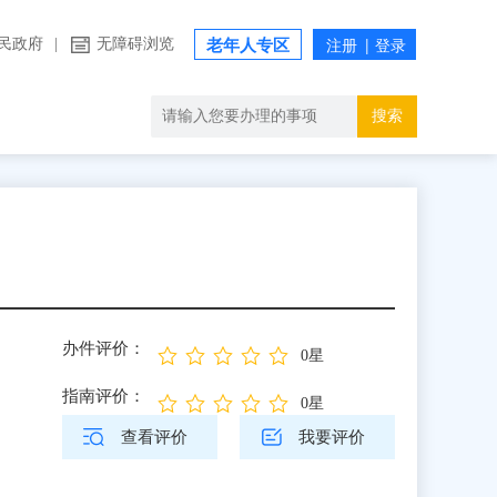
民政府
|
无障碍浏览
老年人专区
搜索
办件评价：
0星
指南评价：
0星
查看评价
我要评价