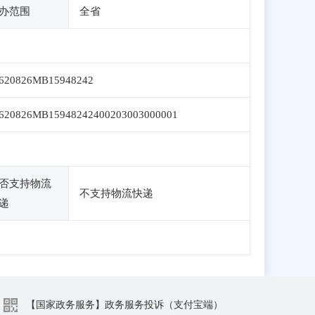
办范围
全省
620826MB15948242
620826MB15948242400203003000001
否支持物流
不支持物流快递
递
【国家政务服务】政务服务投诉（支付宝端）