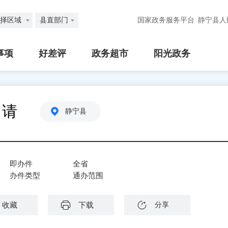
择区域
县直部门
国家政务服务平台
静宁县人
事项
好差评
政务超市
阳光政务
申请
静宁县
即办件
全省
办件类型
通办范围
收藏
下载
分享