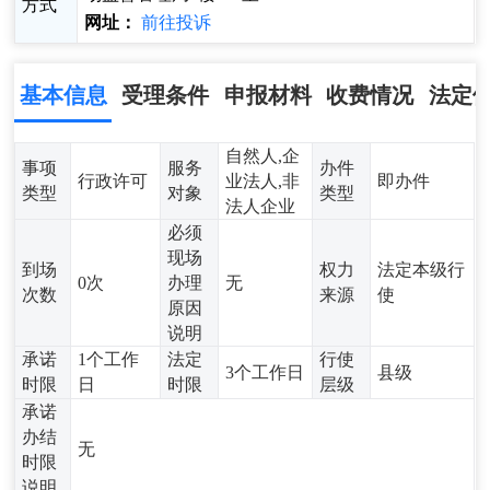
方式
网址：
前往投诉
基本信息
受理条件
申报材料
收费情况
法定
自然人,企
事项
服务
办件
行政许可
业法人,非
即办件
类型
对象
类型
法人企业
必须
现场
到场
权力
法定本级行
0次
办理
无
次数
来源
使
原因
说明
承诺
1个工作
法定
行使
3个工作日
县级
时限
日
时限
层级
承诺
办结
无
时限
说明