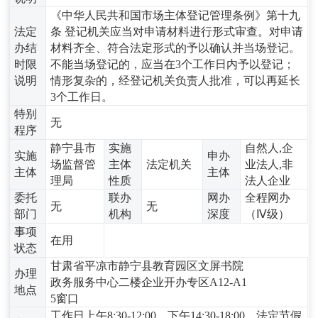
《中华人民共和国市场主体登记管理条例》第十九
法定
条 登记机关应当对申请材料进行形式审查。对申请
办结
材料齐全、符合法定形式的予以确认并当场登记。
时限
不能当场登记的，应当在3个工作日内予以登记；
说明
情形复杂的，经登记机关负责人批准，可以再延长
3个工作日。
特别
无
程序
静宁县市
实施
自然人,企
实施
申办
场监督管
主体
法定机关
业法人,非
主体
主体
理局
性质
法人企业
委托
联办
网办
全程网办
无
无
部门
机构
深度
（Ⅳ级）
事项
在用
状态
甘肃省平凉市静宁县教育园区文屏书院
办理
政务服务中心二楼企业开办专区A12-A1
地点
5窗口
工作日上午8:30-12:00，下午14:30-18:00，法定节假