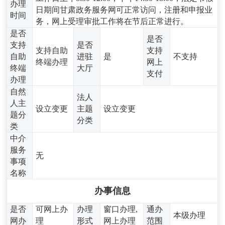
办理
日期间甘肃政务服务网可正常访问，注册和申报业
时间
务，网上受理审批工作将在节后正常进行。
是否
是否
支持
是否
支持自助
支持
自助
进驻
是
不支持
终端办理
网上
终端
大厅
支付
办理
自然
法人
人主
设立变更
主题
设立变更
题分
分类
类
中介
服务
无
事项
名称
办事信息
是否
可网上办
办理
窗口办理,
通办
本级办理
网办
理
形式
网上办理
范围