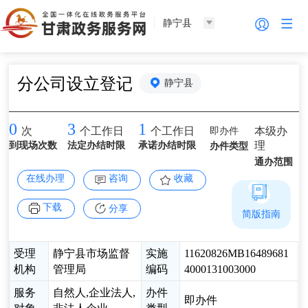
静宁县
分公司设立登记
静宁县
0
3
1
即办件
本级办
次
个工作日
个工作日
理
到现场次数
法定办结时限
承诺办结时限
办件类型
通办范围
在线办理
咨询
收藏
下载
分享
简版指南
受理
静宁县市场监督
实施
11620826MB16489681
机构
管理局
编码
4000131003000
服务
自然人,企业法人,
办件
即办件