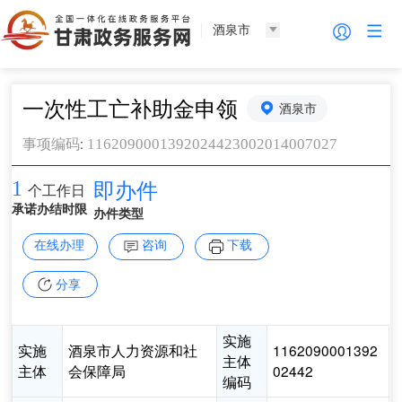
酒泉市
一次性工亡补助金申领
酒泉市
:
1162090001392024423002014007027
事项编码
1
即办件
个工作日
承诺办结时限
办件类型
在线办理
咨询
下载
分享
实施
实施
酒泉市人力资源和社
1162090001392
主体
主体
会保障局
02442
编码