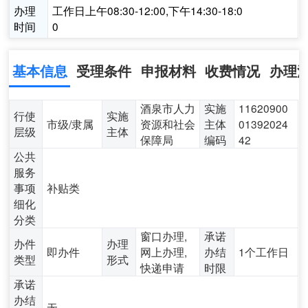
办理
工作日上午08:30-12:00,下午14:30-18:0
时间
0
基本信息
受理条件
申报材料
收费情况
办理
酒泉市人力
实施
11620900
行使
实施
市级/隶属
资源和社会
主体
01392024
层级
主体
保障局
编码
42
公共
服务
事项
补贴类
细化
分类
窗口办理,
承诺
办件
办理
即办件
网上办理,
办结
1个工作日
类型
形式
快递申请
时限
承诺
办结
无