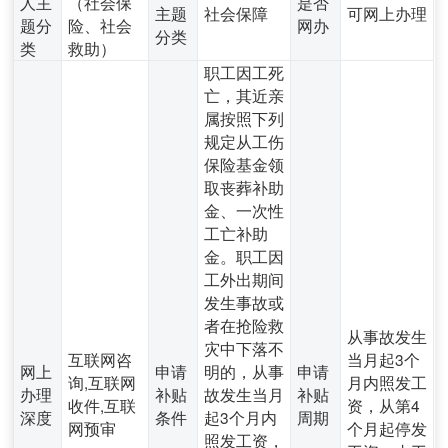
人主
（社会保
是否
主题
社会保障
可网上办理
题分
险、社会
网办
分类
类
救助）
职工因工死
亡，其近亲
属按照下列
规定从工伤
保险基金领
取丧葬补助
金、一次性
工亡补助
金。职工因
工外出期间
发生事故或
者在抢险救
从事故发生
灾中下落不
互联网咨
当月起3个
网上
申请
明的，从事
申请
询,互联网
月内照发工
办理
补贴
故发生当月
补贴
收件,互联
资，从第4
深度
条件
起3个月内
周期
网预审
个月起停发
照发工资，