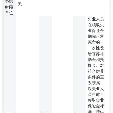
办结
无
时限
单位
失业人员
在领取失
业保险金
期间正常
死亡的，
一次性发
给丧葬补
助金和抚
恤金。对
符合供养
条件的直
系亲属，
以失业人
员生前月
领取失业
保险金标
准，按供