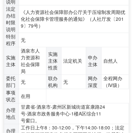
说明
法定
《人力资源社会保障部办公厅关于压缩制发周期优
办结
化社会保障卡管理服务的通知》（人社厅发〔201
时限
9〕79号）
说明
特别
无
程序
酒泉市人
实施
实施
力资源和
申办
主体
法定机关
自然人
主体
社会保障
主体
性质
局
委托
联办
网办
全程网办
无
无
部门
机构
深度
（Ⅳ级）
事项
在用
状态
甘肃省-酒泉市-肃州区新城街道富康路24
办理
号-酒泉市政务服务中心-1楼A区综合11
地点
号窗口。
工作日上午8：30-12:00，下午14:30-18:00；法定
办理