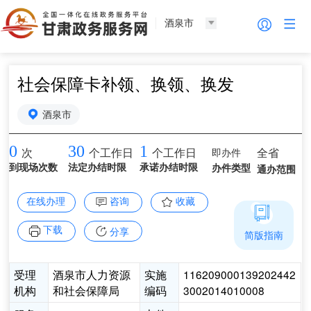
酒泉市
社会保障卡补领、换领、换发
酒泉市
0
30
1
即办件
全省
次
个工作日
个工作日
到现场次数
法定办结时限
承诺办结时限
办件类型
通办范围
在线办理
咨询
收藏
下载
分享
简版指南
受理
酒泉市人力资源
实施
116209000139202442
机构
和社会保障局
编码
3002014010008