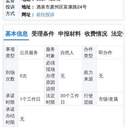
监督
投诉
酒泉市肃州区富康路24号
地址：
方式
前往投诉
网址：
基本信息
受理条件
申报材料
收费情况
法定
事项
服务
办件
公共服务
自然人
即办件
类型
对象
类型
必须
现场
到场
权力
0次
办理
无
无
次数
来源
原因
说明
承诺
法定
30个工作
行使
1个工作日
市级/隶属
时限
时限
日
层级
承诺
办结
无
时限