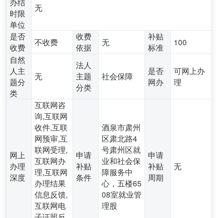
办结
无
时限
单位
是否
收费
补贴
不收费
无
100
收费
依据
标准
自然
法人
人主
是否
可网上办
无
主题
社会保障
题分
网办
理
分类
类
互联网咨
询,互联网
收件,互联
酒泉市肃州
网预审,互
区肃北路4
联网受理,
号肃州区就
网上
申请
申请
互联网办
业和社会保
办理
补贴
补贴
无
理,互联网
障服务中
深度
条件
周期
办理结果
心，五楼65
信息反馈,
08室就业管
互联网电
理股
子证照反