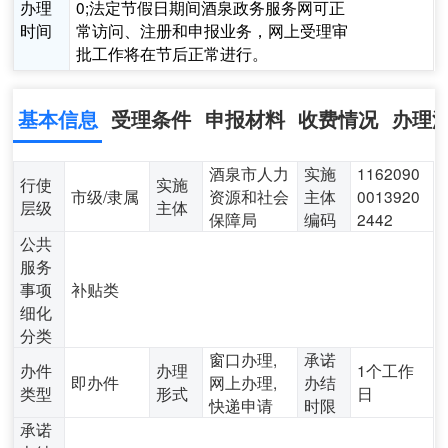
办理
0;法定节假日期间酒泉政务服务网可正
时间
常访问、注册和申报业务，网上受理审
批工作将在节后正常进行。
基本信息
受理条件
申报材料
收费情况
办理
酒泉市人力
实施
1162090
行使
实施
市级/隶属
资源和社会
主体
0013920
层级
主体
保障局
编码
2442
公共
服务
事项
补贴类
细化
分类
窗口办理,
承诺
办件
办理
1个工作
即办件
网上办理,
办结
类型
形式
日
快递申请
时限
承诺