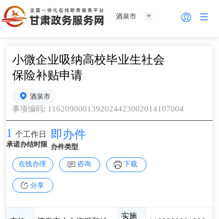
酒泉市
小微企业吸纳高校毕业生社会
保险补贴申请
酒泉市
:
1162090001392024423002014107004
事项编码
1
即办件
个工作日
承诺办结时限
办件类型
在线办理
咨询
下载
分享
实施