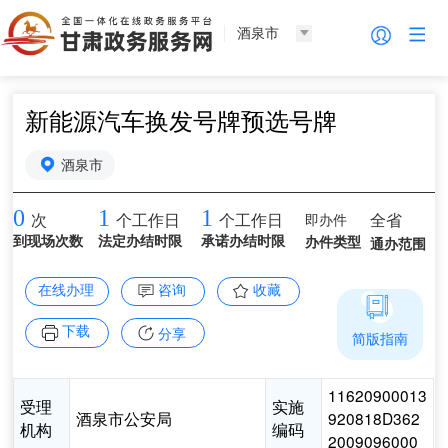
酒泉市
新能源汽车换发号牌预选号牌
酒泉市
0
1
1
即办件
全省
次
个工作日
个工作日
到现场次数
法定办结时限
承诺办结时限
办件类型
通办范围
在线办理
咨询
收藏
下载
分享
简版指南
11620900013
受理
实施
酒泉市公安局
920818D362
机构
编码
2009096000