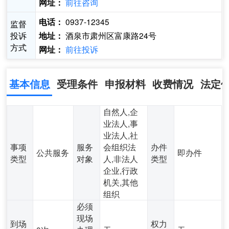
前往咨询
网址：
0937-12345
电话：
监督
投诉
酒泉市肃州区富康路24号
地址：
方式
前往投诉
网址：
基本信息
受理条件
申报材料
收费情况
法定
自然人,企
业法人,事
业法人,社
事项
服务
会组织法
办件
公共服务
即办件
类型
对象
人,非法人
类型
企业,行政
机关,其他
组织
必须
现场
到场
权力