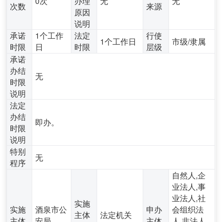
0次
办理
无
无
次数
来源
原因
说明
承诺
1个工作
法定
行使
1个工作日
市级/隶属
时限
日
时限
层级
承诺
办结
无
时限
说明
法定
办结
即办。
时限
说明
特别
无
程序
自然人,企
业法人,事
业法人,社
实施
实施
酒泉市公
申办
会组织法
主体
法定机关
主体
安局
主体
人,非法人