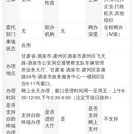
性质
企业,行政
机关,其他
组织
委托
联办
网办
全程网办
无
无
部门
机构
深度
（Ⅳ级）
事项
在用
状态
甘肃省-酒泉市-肃州区酒泉市肃州区飞天
路-酒泉市公安局交通警察支队车辆管理
办理
所业务大厅。甘肃省-酒泉市-肃州区富康
地点
路24号-酒泉市政务服务中心-一楼B区综
合9-11号窗口。
办理
网上全天办理，窗口受理时间周一至周五：上午8:
时间
30-12:00,下午2:30-6:00（法定节假日除外）
是否
是否
支持
是否
支持自助
支持
自助
进驻
是
不支持
终端办理
网上
终端
大厅
支付
办理