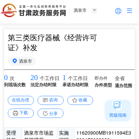
酒泉市
第三类医疗器械《经营许可
证》补发
酒泉市
0
20
1
即办件
全省
次
个工作日
个工作日
到现场次数
法定办结时限
承诺办结时限
办件类型
通办范围
在线办理
咨询
收藏
下载
分享
简版指南
受理
酒泉市市场监
实施
11620900MB1911594E3