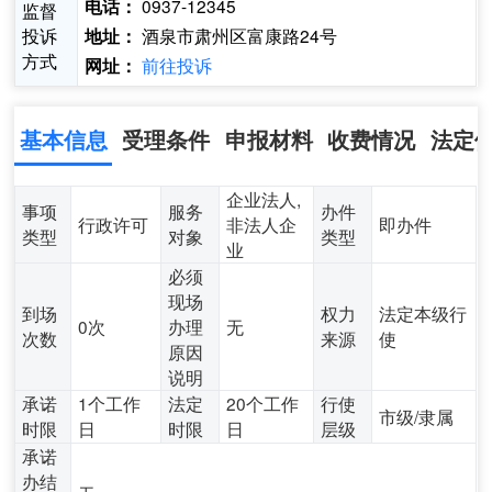
0937-12345
电话：
监督
投诉
酒泉市肃州区富康路24号
地址：
方式
前往投诉
网址：
基本信息
受理条件
申报材料
收费情况
法定
企业法人,
事项
服务
办件
行政许可
非法人企
即办件
类型
对象
类型
业
必须
现场
到场
权力
法定本级行
0次
办理
无
次数
来源
使
原因
说明
承诺
1个工作
法定
20个工作
行使
市级/隶属
时限
日
时限
日
层级
承诺
办结