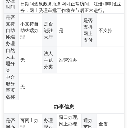
日期间酒泉政务服务网可正常访问、注册和申报业
时间
务，网上受理审批工作将在节后正常进行。
是否
是否
支持
不支持自
是否
支持
自助
助终端办
进驻
是
不支持
网上
终端
理
大厅
支付
办理
自然
法人
人主
无
主题
准营准办
题分
分类
类
中介
服务
无
事项
名称
办事信息
窗口办理,
是否
可网上办
办理
通办
网上办理,
全省
网办
理
形式
范围