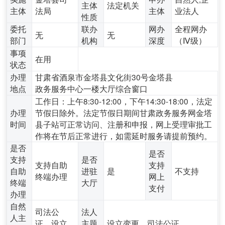
主体
法定机关
主体
法局
主体
业法人
性质
委托
联办
网办
全程网办
无
无
部门
机构
深度
（Ⅳ级）
事项
在用
状态
办理
甘肃省酒泉市金塔县文化街30号金塔县
地点
政务服务中心一楼大厅综合窗口
工作日：上午8:30-12:00，下午14:30-18:00，法定
办理
节假日除外。法定节假日期间甘肃政务服务网金塔
时间
县子站可正常访问、注册和申报，网上受理审批工
作将在节后正常进行，如需延时服务请提前预约。
是否
是否
支持
是否
支持自助
支持
自助
进驻
是
不支持
终端办理
网上
终端
大厅
支付
办理
自然
司法公
法人
人主
证、设立
主题
设立变更、司法公证