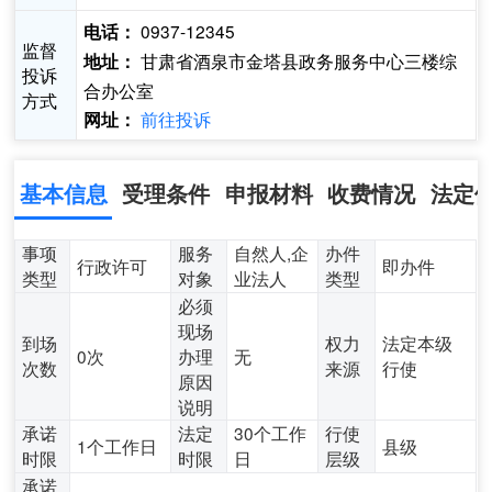
0937-12345
电话：
监督
甘肃省酒泉市金塔县政务服务中心三楼综
地址：
投诉
合办公室
方式
前往投诉
网址：
基本信息
受理条件
申报材料
收费情况
法定
事项
服务
自然人,企
办件
行政许可
即办件
类型
对象
业法人
类型
必须
现场
到场
权力
法定本级
0次
办理
无
次数
来源
行使
原因
说明
承诺
法定
30个工作
行使
1个工作日
县级
时限
时限
日
层级
承诺