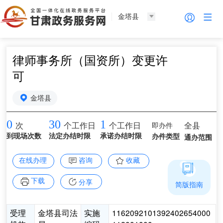
金塔县
律师事务所（国资所）变更许
可
金塔县
0
30
1
即办件
全县
次
个工作日
个工作日
到现场次数
法定办结时限
承诺办结时限
办件类型
通办范围
在线办理
咨询
收藏
下载
分享
简版指南
受理
金塔县司法
实施
1162092101392402654000