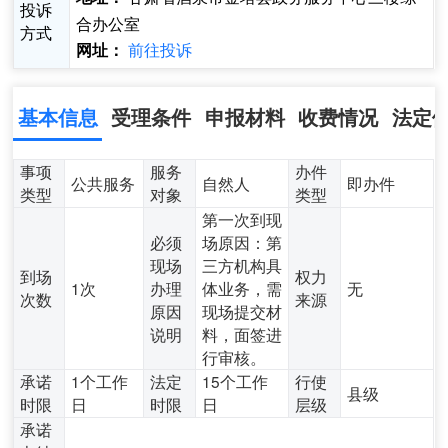
投诉
合办公室
方式
前往投诉
网址：
基本信息
受理条件
申报材料
收费情况
法定
事项
服务
办件
公共服务
自然人
即办件
类型
对象
类型
第一次到现
必须
场原因：第
现场
三方机构具
到场
权力
1次
办理
体业务，需
无
次数
来源
原因
现场提交材
说明
料，面签进
行审核。
承诺
1个工作
法定
15个工作
行使
县级
时限
日
时限
日
层级
承诺