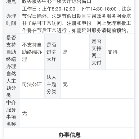
地点
政务服务中心一楼大厅综合窗口
工作日：上午8:30-12:00，下午14:30-18:00，法定
办理
节假日除外。法定节假日期间甘肃政务服务网金塔
时间
县子站可正常访问、注册和申报，网上受理审批工
作将在节后正常进行，如需延时服务请提前预约。
是否
是否
支持
不支持自
是否
支持
自助
助终端办
进驻
是
支持
网上
终端
理
大厅
支付
办理
自然
法人
人主
司法公证
主题
无
题分
分类
类
中介
服务
无
事项
名称
办事信息