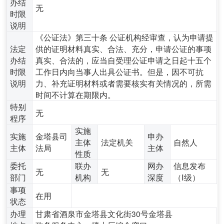
办结
无
时限
说明
《公证法》第三十条 公证机构经审查，认为申请提
法定
供的证明材料真实、合法、充分，申请公证的事项
办结
真实、合法的，应当自受理公证申请之日起十五个
时限
工作日内向当事人出具公证书。但是，因不可抗
说明
力、补充证明材料或者需要核实有关情况的，所需
时间不计算在期限内。
特别
无
程序
实施
实施
金塔县司
申办
主体
法定机关
自然人
主体
法局
主体
性质
委托
联办
网办
信息发布
无
无
部门
机构
深度
（Ⅰ级）
事项
在用
状态
办理
甘肃省酒泉市金塔县文化街30号金塔县