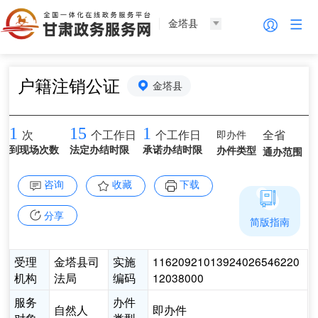
金塔县
户籍注销公证
金塔县
1
15
1
即办件
全省
次
个工作日
个工作日
到现场次数
法定办结时限
承诺办结时限
办件类型
通办范围
咨询
收藏
下载
分享
简版指南
受理
金塔县司
实施
11620921013924026546220
机构
法局
编码
12038000
服务
办件
自然人
即办件