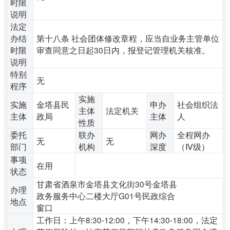
时限
说明
法定
办结
第十八条 社会团体修改章程，应当自业务主管单位
时限
审查同意之日起30日内，报登记管理机关核准。
说明
特别
无
程序
实施
实施
金塔县民
申办
社会组织法
主体
法定机关
主体
政局
主体
人
性质
委托
联办
网办
全程网办
无
无
部门
机构
深度
（Ⅳ级）
事项
在用
状态
甘肃省酒泉市金塔县文化街30号金塔县
办理
政务服务中心二楼大厅G01号民政综合
地点
窗口
工作日：上午8:30-12:00，下午14:30-18:00，法定