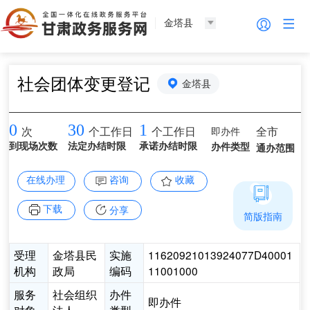
金塔县
社会团体变更登记
金塔县
0
30
1
即办件
全市
次
个工作日
个工作日
到现场次数
法定办结时限
承诺办结时限
办件类型
通办范围
在线办理
咨询
收藏
下载
分享
简版指南
受理
金塔县民
实施
11620921013924077D40001
机构
政局
编码
11001000
服务
社会组织
办件
即办件