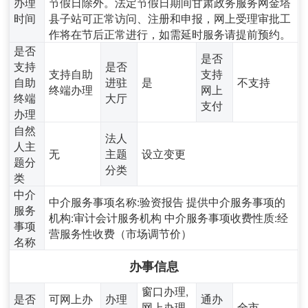
办理
节假日除外。法定节假日期间甘肃政务服务网金塔
时间
县子站可正常访问、注册和申报，网上受理审批工
作将在节后正常进行，如需延时服务请提前预约。
是否
是否
支持
是否
支持自助
支持
自助
进驻
是
不支持
终端办理
网上
终端
大厅
支付
办理
自然
法人
人主
无
主题
设立变更
题分
分类
类
中介
中介服务事项名称:验资报告 提供中介服务事项的
服务
机构:审计会计服务机构 中介服务事项收费性质:经
事项
营服务性收费（市场调节价）
名称
办事信息
窗口办理,
是否
可网上办
办理
通办
网上办理,
全市