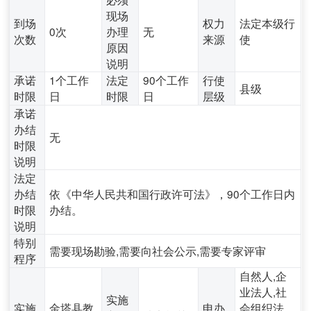
现场
到场
权力
法定本级行
0次
办理
无
次数
来源
使
原因
说明
承诺
1个工作
法定
90个工作
行使
县级
时限
日
时限
日
层级
承诺
办结
无
时限
说明
法定
办结
依《中华人民共和国行政许可法》，90个工作日内
时限
办结。
说明
特别
需要现场勘验,需要向社会公示,需要专家评审
程序
自然人,企
业法人,社
实施
实施
金塔县教
申办
会组织法