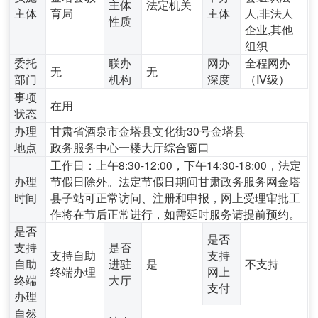
主体
法定机关
主体
育局
主体
人,非法人
性质
企业,其他
组织
委托
联办
网办
全程网办
无
无
部门
机构
深度
（Ⅳ级）
事项
在用
状态
办理
甘肃省酒泉市金塔县文化街30号金塔县
地点
政务服务中心一楼大厅综合窗口
工作日：上午8:30-12:00，下午14:30-18:00，法定
办理
节假日除外。法定节假日期间甘肃政务服务网金塔
时间
县子站可正常访问、注册和申报，网上受理审批工
作将在节后正常进行，如需延时服务请提前预约。
是否
是否
支持
是否
支持自助
支持
自助
进驻
是
不支持
终端办理
网上
终端
大厅
支付
办理
自然