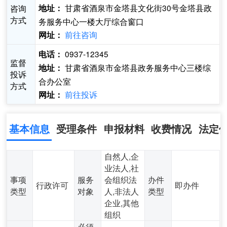
甘肃省酒泉市金塔县文化街30号金塔县政
咨询
地址：
方式
务服务中心一楼大厅综合窗口
前往咨询
网址：
0937-12345
电话：
监督
甘肃省酒泉市金塔县政务服务中心三楼综
地址：
投诉
合办公室
方式
前往投诉
网址：
基本信息
受理条件
申报材料
收费情况
法定
自然人,企
业法人,社
事项
服务
会组织法
办件
行政许可
即办件
类型
对象
人,非法人
类型
企业,其他
组织
必须