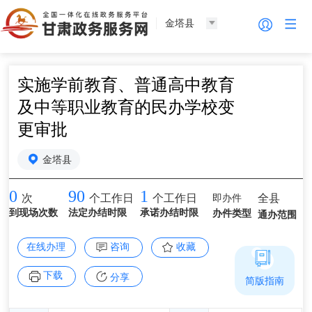
金塔县
实施学前教育、普通高中教育
及中等职业教育的民办学校变
更审批
金塔县
0
90
1
即办件
全县
次
个工作日
个工作日
到现场次数
法定办结时限
承诺办结时限
办件类型
通办范围
在线办理
咨询
收藏
下载
分享
简版指南