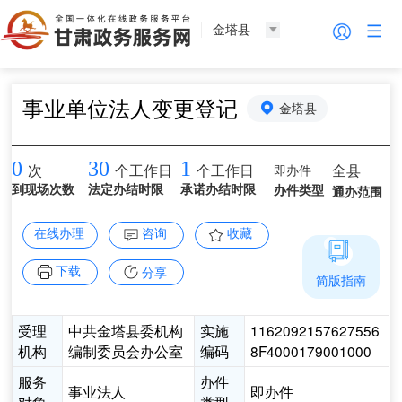
金塔县
事业单位法人变更登记
金塔县
0
30
1
即办件
全县
次
个工作日
个工作日
到现场次数
法定办结时限
承诺办结时限
办件类型
通办范围
在线办理
咨询
收藏
下载
分享
简版指南
受理
中共金塔县委机构
实施
1162092157627556
机构
编制委员会办公室
编码
8F4000179001000
服务
办件
事业法人
即办件