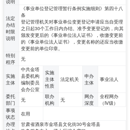
说明
《事业单位登记管理暂行条例实施细则》第四十八
条
法定
登记管理机关对事业单位变更登记申请应当自受理
办结
之日起30个工作日内办结。准予变更登记的，向其
时限
颁发变更后的《事业单位法人证书》，收缴变更前
说明
的《事业单位法人证书》，变更名称的还应当收缴
变更前的单位印章。
特别
无
程序
中共金塔
实施
实施
县委机构
申办
主体
法定机关
事业法人
主体
编制委员
主体
性质
会办公室
委托
联办
网办
全程网办
无
无
部门
机构
深度
（Ⅳ级）
事项
在用
状态
办理
甘肃省酒泉市金塔县文化街30号金塔县