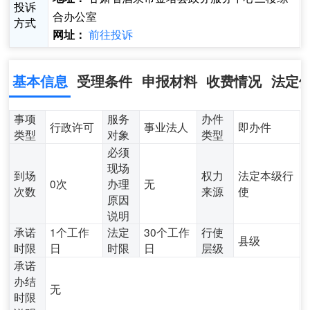
投诉
合办公室
方式
前往投诉
网址：
基本信息
受理条件
申报材料
收费情况
法定
事项
服务
办件
行政许可
事业法人
即办件
类型
对象
类型
必须
现场
到场
权力
法定本级行
0次
办理
无
次数
来源
使
原因
说明
承诺
1个工作
法定
30个工作
行使
县级
时限
日
时限
日
层级
承诺
办结
无
时限