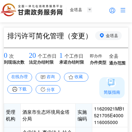
金塔县
排污许可简化管理（变更）
金塔县
0
20
1
即办件
全县
次
个工作日
个工作日
到现场次数
法定办结时限
承诺办结时限
办件类型
通办范围
在线办理
咨询
收藏
下载
分享
简版指南
11620921MB1
受理
酒泉市生态环境局金塔
实施
521705E4000
机构
分局
编码
116005000