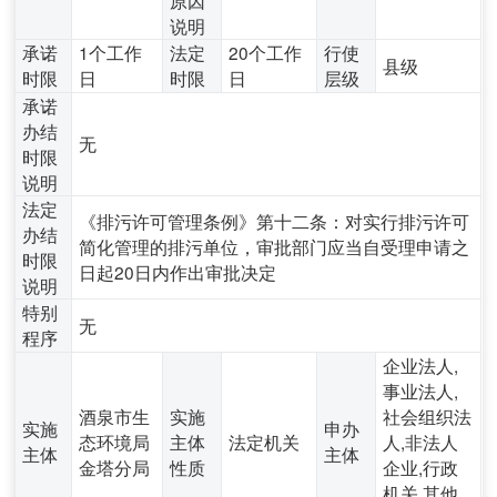
说明
承诺
1个工作
法定
20个工作
行使
县级
时限
日
时限
日
层级
承诺
办结
无
时限
说明
法定
《排污许可管理条例》第十二条：对实行排污许可
办结
简化管理的排污单位，审批部门应当自受理申请之
时限
日起20日内作出审批决定
说明
特别
无
程序
企业法人,
事业法人,
酒泉市生
实施
社会组织法
实施
申办
态环境局
主体
法定机关
人,非法人
主体
主体
金塔分局
性质
企业,行政
机关,其他