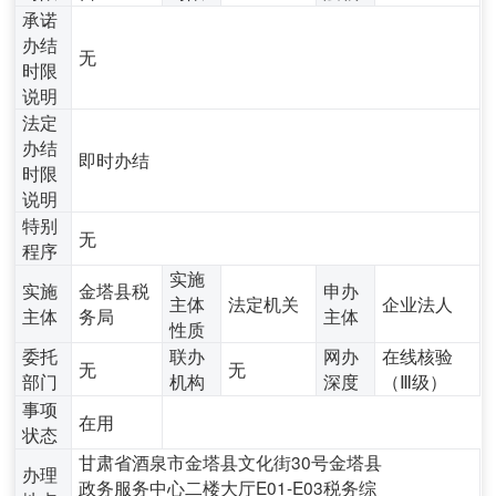
承诺
办结
无
时限
说明
法定
办结
即时办结
时限
说明
特别
无
程序
实施
实施
金塔县税
申办
主体
法定机关
企业法人
主体
务局
主体
性质
委托
联办
网办
在线核验
无
无
部门
机构
深度
（Ⅲ级）
事项
在用
状态
甘肃省酒泉市金塔县文化街30号金塔县
办理
政务服务中心二楼大厅E01-E03税务综