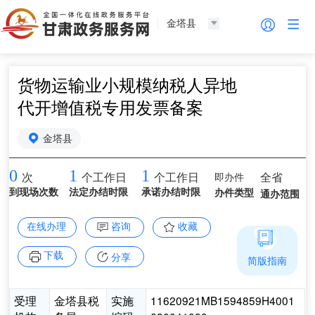
金塔县
货物运输业小规模纳税人异地
代开增值税专用发票备案
金塔县
0
1
1
即办件
全省
次
个工作日
个工作日
到现场次数
法定办结时限
承诺办结时限
办件类型
通办范围
在线办理
咨询
收藏
下载
分享
简版指南
受理
金塔县税
实施
11620921MB1594859H4001