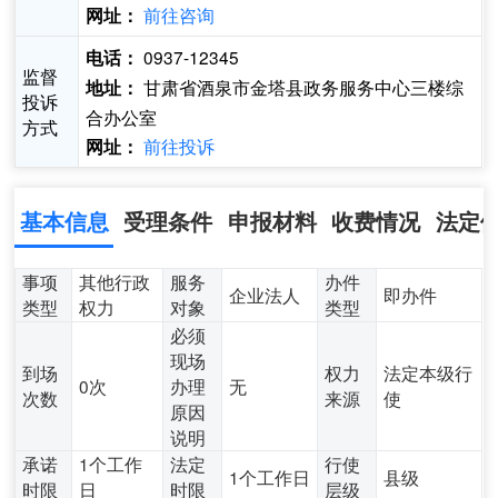
前往咨询
网址：
0937-12345
电话：
监督
甘肃省酒泉市金塔县政务服务中心三楼综
地址：
投诉
合办公室
方式
前往投诉
网址：
基本信息
受理条件
申报材料
收费情况
法定
事项
其他行政
服务
办件
企业法人
即办件
类型
权力
对象
类型
必须
现场
到场
权力
法定本级行
0次
办理
无
次数
来源
使
原因
说明
承诺
1个工作
法定
行使
1个工作日
县级
时限
日
时限
层级