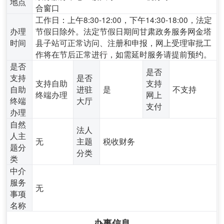
地点
合窗口
工作日：上午8:30-12:00，下午14:30-18:00，法定
办理
节假日除外。法定节假日期间甘肃政务服务网金塔
时间
县子站可正常访问、注册和申报，网上受理审批工
作将在节后正常进行，如需延时服务请提前预约。
是否
是否
支持
是否
支持自助
支持
自助
进驻
是
不支持
终端办理
网上
终端
大厅
支付
办理
自然
法人
人主
无
主题
税收财务
题分
分类
类
中介
服务
无
事项
名称
办事信息