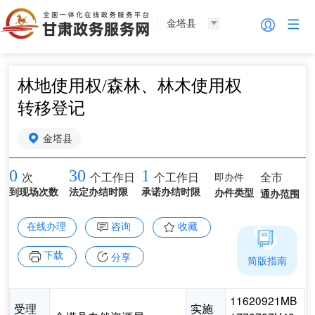
金塔县
林地使用权/森林、林木使用权
转移登记
金塔县
0
30
1
即办件
全市
次
个工作日
个工作日
到现场次数
法定办结时限
承诺办结时限
办件类型
通办范围
在线办理
咨询
收藏
下载
分享
简版指南
11620921MB
受理
实施