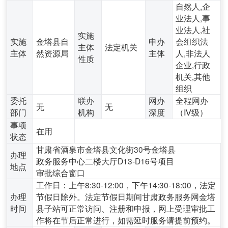
自然人,企
业法人,事
业法人,社
实施
实施
金塔县自
申办
会组织法
主体
法定机关
主体
然资源局
主体
人,非法人
性质
企业,行政
机关,其他
组织
委托
联办
网办
全程网办
无
无
部门
机构
深度
（Ⅳ级）
事项
在用
状态
甘肃省酒泉市金塔县文化街30号金塔县
办理
政务服务中心二楼大厅D13-D16号项目
地点
审批综合窗口
工作日：上午8:30-12:00，下午14:30-18:00，法定
办理
节假日除外。法定节假日期间甘肃政务服务网金塔
时间
县子站可正常访问、注册和申报，网上受理审批工
作将在节后正常进行，如需延时服务请提前预约。