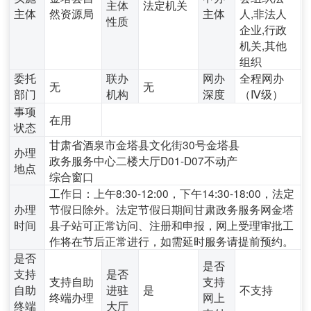
主体
法定机关
主体
然资源局
主体
人,非法人
性质
企业,行政
机关,其他
组织
委托
联办
网办
全程网办
无
无
部门
机构
深度
（Ⅳ级）
事项
在用
状态
甘肃省酒泉市金塔县文化街30号金塔县
办理
政务服务中心二楼大厅D01-D07不动产
地点
综合窗口
工作日：上午8:30-12:00，下午14:30-18:00，法定
办理
节假日除外。法定节假日期间甘肃政务服务网金塔
时间
县子站可正常访问、注册和申报，网上受理审批工
作将在节后正常进行，如需延时服务请提前预约。
是否
是否
支持
是否
支持自助
支持
自助
进驻
是
不支持
终端办理
网上
终端
大厅