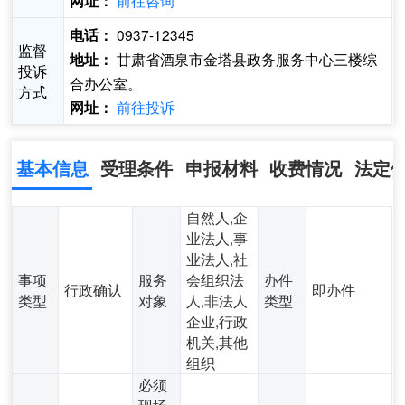
前往咨询
网址：
0937-12345
电话：
监督
甘肃省酒泉市金塔县政务服务中心三楼综
地址：
投诉
合办公室。
方式
前往投诉
网址：
基本信息
受理条件
申报材料
收费情况
法定
自然人,企
业法人,事
业法人,社
事项
服务
会组织法
办件
行政确认
即办件
类型
对象
人,非法人
类型
企业,行政
机关,其他
组织
必须
现场