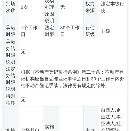
到场
权力
法定本级行
0次
办理
无
次数
来源
使
原因
说明
承诺
1个工作
法定
30个工作
行使
县级
时限
日
时限
日
层级
承诺
办结
无
时限
说明
法定
根据《不动产登记暂行条例》第二十条：不动产登
办结
记机构应当自受理登记申请之日起30个工作日内办
时限
结不动产登记手续，法律另有规定的除外。
说明
特别
无
程序
自然人,企
业法人,事
业法人,社
实施
实施
金塔县自
申办
会组织法