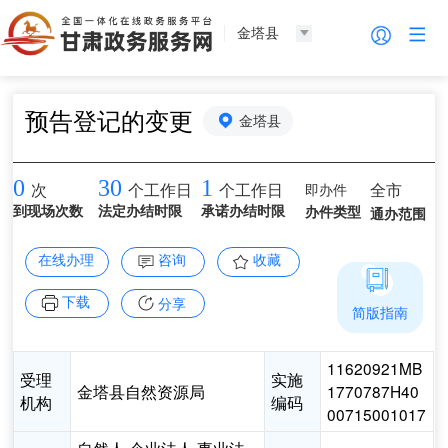
金塔县
预告登记的变更
金塔县
0
30
1
即办件
全市
次
个工作日
个工作日
到现场次数
法定办结时限
承诺办结时限
办件类型
通办范围
在线办理
咨询
收藏
下载
分享
简版指南
11620921MB
受理
实施
金塔县自然资源局
1770787H40
机构
编码
00715001017