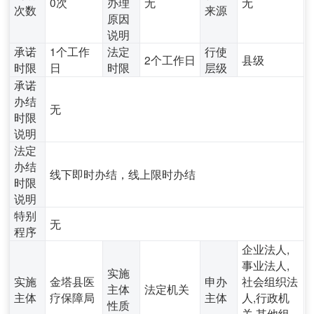
0次
办理
无
无
次数
来源
原因
说明
承诺
1个工作
法定
行使
2个工作日
县级
时限
日
时限
层级
承诺
办结
无
时限
说明
法定
办结
线下即时办结，线上限时办结
时限
说明
特别
无
程序
企业法人,
事业法人,
实施
实施
金塔县医
申办
社会组织法
主体
法定机关
主体
疗保障局
主体
人,行政机
性质
关,其他组