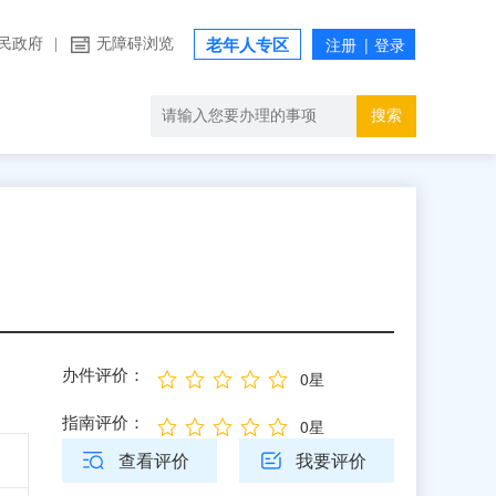
民政府
|
无障碍浏览
老年人专区
搜索
办件评价：
0星
指南评价：
0星
查看评价
我要评价