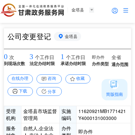
金塔县
公司变更登记
金塔县
0
3
1
即办件
全省
次
个工作日
个工作日
到现场次数
法定办结时限
承诺办结时限
办件类型
通办范围
在线办理
咨询
收藏
下载
分享
简版指南
受理
金塔县市场监督
实施
11620921MB1771421
机构
管理局
编码
Y4000131003000
服务
自然人,企业法
办件
即办件