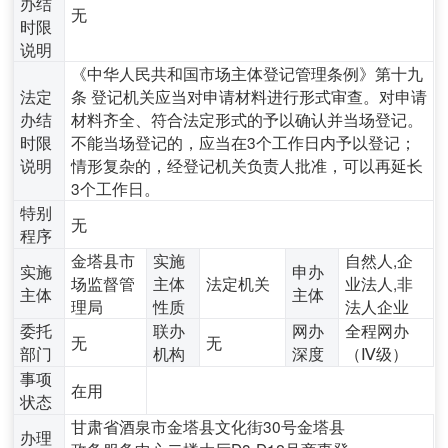
办结
无
时限
说明
《中华人民共和国市场主体登记管理条例》第十九
法定
条 登记机关应当对申请材料进行形式审查。对申请
办结
材料齐全、符合法定形式的予以确认并当场登记。
时限
不能当场登记的，应当在3个工作日内予以登记；
说明
情形复杂的，经登记机关负责人批准，可以再延长
3个工作日。
特别
无
程序
金塔县市
实施
自然人,企
实施
申办
场监督管
主体
法定机关
业法人,非
主体
主体
理局
性质
法人企业
委托
联办
网办
全程网办
无
无
部门
机构
深度
（Ⅳ级）
事项
在用
状态
甘肃省酒泉市金塔县文化街30号金塔县
办理