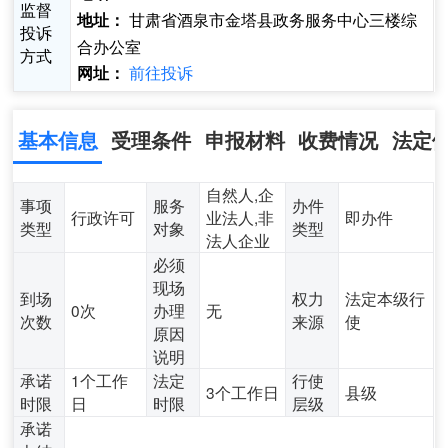
监督
甘肃省酒泉市金塔县政务服务中心三楼综
地址：
投诉
合办公室
方式
前往投诉
网址：
基本信息
受理条件
申报材料
收费情况
法定
自然人,企
事项
服务
办件
行政许可
业法人,非
即办件
类型
对象
类型
法人企业
必须
现场
到场
权力
法定本级行
0次
办理
无
次数
来源
使
原因
说明
承诺
1个工作
法定
行使
3个工作日
县级
时限
日
时限
层级
承诺