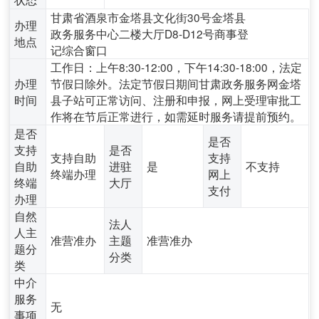
甘肃省酒泉市金塔县文化街30号金塔县
办理
政务服务中心二楼大厅D8-D12号商事登
地点
记综合窗口
工作日：上午8:30-12:00，下午14:30-18:00，法定
办理
节假日除外。法定节假日期间甘肃政务服务网金塔
时间
县子站可正常访问、注册和申报，网上受理审批工
作将在节后正常进行，如需延时服务请提前预约。
是否
是否
支持
是否
支持自助
支持
自助
进驻
是
不支持
终端办理
网上
终端
大厅
支付
办理
自然
法人
人主
准营准办
主题
准营准办
题分
分类
类
中介
服务
无
事项