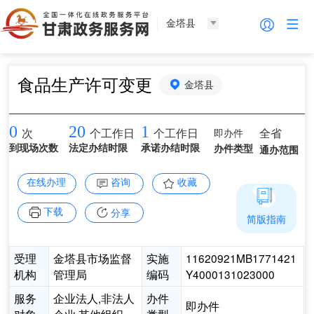
金塔县
食品生产许可变更
金塔县
0
20
1
即办件
全省
次
个工作日
个工作日
到现场次数
法定办结时限
承诺办结时限
办件类型
通办范围
在线办理
咨询
收藏
下载
分享
简版指南
受理
金塔县市场监督
实施
11620921MB1771421
机构
管理局
编码
Y4000131023000
服务
企业法人,非法人
办件
即办件