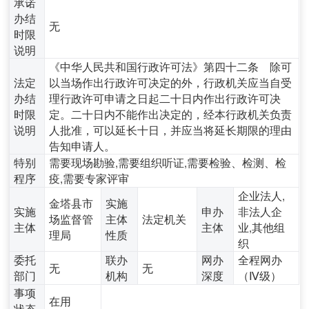
承诺
办结
无
时限
说明
《中华人民共和国行政许可法》第四十二条 除可
法定
以当场作出行政许可决定的外，行政机关应当自受
办结
理行政许可申请之日起二十日内作出行政许可决
时限
定。二十日内不能作出决定的，经本行政机关负责
说明
人批准，可以延长十日，并应当将延长期限的理由
告知申请人。
特别
需要现场勘验,需要组织听证,需要检验、检测、检
程序
疫,需要专家评审
企业法人,
金塔县市
实施
实施
申办
非法人企
场监督管
主体
法定机关
主体
主体
业,其他组
理局
性质
织
委托
联办
网办
全程网办
无
无
部门
机构
深度
（Ⅳ级）
事项
在用
状态