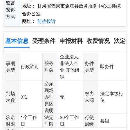
监督
甘肃省酒泉市金塔县政务服务中心三楼综
地址：
投诉
合办公室
方式
前往投诉
网址：
基本信息
受理条件
申报材料
收费情况
法定
企业法人,
事项
服务
非法人企
办件
行政许可
即办件
类型
对象
业,其他组
类型
织
必须
现场
到场
权力
法定本级行
0次
办理
无
次数
来源
使
原因
说明
承诺
1个工作
法定
20个工作
行使
县级
时限
日
时限
日
层级