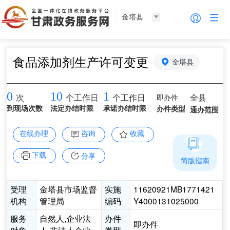
金塔县
食品添加剂生产许可变更
金塔县
0
10
1
即办件
全县
次
个工作日
个工作日
到现场次数
法定办结时限
承诺办结时限
办件类型
通办范围
在线办理
咨询
收藏
下载
分享
简版指南
受理
金塔县市场监督
实施
11620921MB1771421
机构
管理局
编码
Y4000131025000
服务
自然人,企业法
办件
即办件