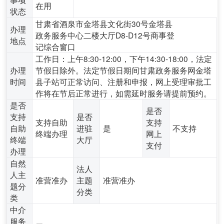
在用
状态
甘肃省酒泉市金塔县文化街30号金塔县
办理
政务服务中心二楼大厅D8-D12号商事登
地点
记综合窗口
工作日：上午8:30-12:00，下午14:30-18:00，法定
办理
节假日除外。法定节假日期间甘肃政务服务网金塔
时间
县子站可正常访问、注册和申报，网上受理审批工
作将在节后正常进行，如需延时服务请提前预约。
是否
是否
支持
是否
支持自助
支持
自助
进驻
是
不支持
终端办理
网上
终端
大厅
支付
办理
自然
法人
人主
准营准办
主题
准营准办
题分
分类
类
中介
服务