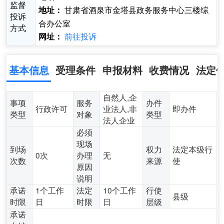
监督
甘肃省酒泉市金塔县政务服务中心三楼综
地址：
投诉
合办公室
方式
前往投诉
网址：
基本信息
受理条件
申报材料
收费情况
法定
自然人,企
事项
服务
办件
行政许可
业法人,非
即办件
类型
对象
类型
法人企业
必须
现场
到场
权力
法定本级行
0次
办理
无
次数
来源
使
原因
说明
承诺
1个工作
法定
10个工作
行使
县级
时限
日
时限
日
层级
承诺