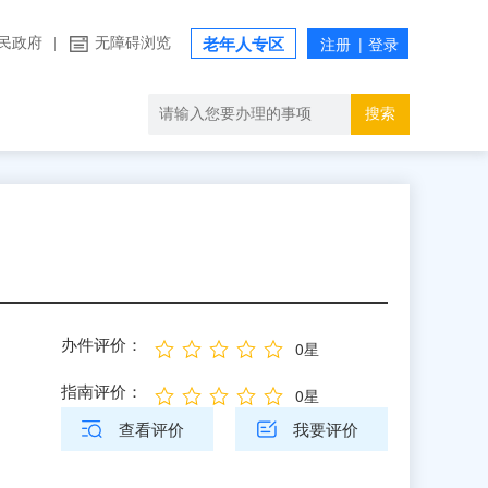
民政府
|
无障碍浏览
老年人专区
搜索
办件评价：
0星
指南评价：
0星
查看评价
我要评价