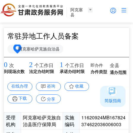
阿克塞
县
常驻异地工作人员备案
阿克塞哈萨克族自治县
0
2
1
即办件
全县
次
个工作日
个工作日
到现场次数
法定办结时限
承诺办结时限
办件类型
通办范围
在线办理
咨询
收藏
下载
分享
简版指南
受理
阿克塞哈萨克族自
实施
11620924MB167824
机构
治县医疗保障局
编码
374622036006003