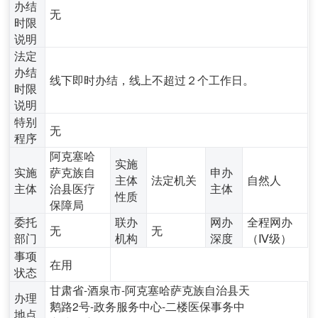
办结
无
时限
说明
法定
办结
线下即时办结，线上不超过２个工作日。
时限
说明
特别
无
程序
阿克塞哈
实施
实施
萨克族自
申办
主体
法定机关
自然人
主体
治县医疗
主体
性质
保障局
委托
联办
网办
全程网办
无
无
部门
机构
深度
（Ⅳ级）
事项
在用
状态
甘肃省-酒泉市-阿克塞哈萨克族自治县天
办理
鹅路2号-政务服务中心-二楼医保事务中
地点