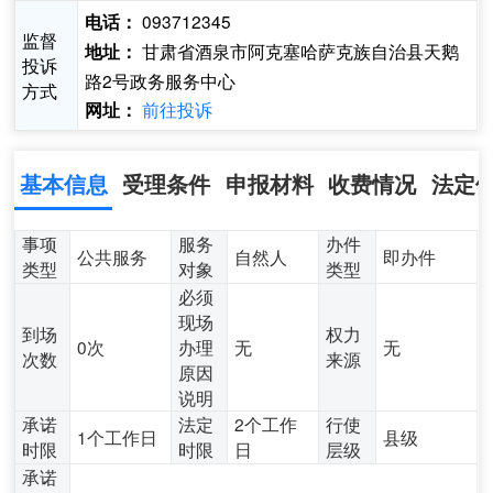
093712345
电话：
监督
甘肃省酒泉市阿克塞哈萨克族自治县天鹅
地址：
投诉
路2号政务服务中心
方式
前往投诉
网址：
基本信息
受理条件
申报材料
收费情况
法定
事项
服务
办件
公共服务
自然人
即办件
类型
对象
类型
必须
现场
到场
权力
0次
办理
无
无
次数
来源
原因
说明
承诺
法定
2个工作
行使
1个工作日
县级
时限
时限
日
层级
承诺