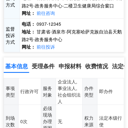
方式
路2号-政务服务中心-二楼卫生健康局综合窗口
前往咨询
网址：
0937-12345
电话：
监督
甘肃省-酒泉市-阿克塞哈萨克族自治县天鹅
地址：
投诉
路2号-政务服务中心
方式
前往投诉
网址：
基本信息
受理条件
申报材料
收费情况
法定
企业法人,
事项
服务
事业法人,
办件
行政许可
即办件
类型
对象
社会组织法
类型
人
必须
现场
到场
权力
法定本级行
0次
办理
无
次数
来源
使
原因