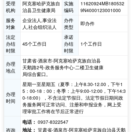
受理
阿克塞哈萨克族自
实施
11620924MB180532
机构
治县卫生健康局
编码
9N4000123001000
服务
企业法人,事业法
办件
即办件
对象
人,社会组织法人
类型
法定
承诺
办结
45个工作日
办结
1个工作日
时限
时限
甘肃省-酒泉市-阿克塞哈萨克族自治县
办理
天鹅路2号-政务服务中心-二楼卫生健康
地点
局综合窗口。
星期一至星期五（夏季：上午8.30-12.00，下午1
5：00-18：00；冬季：上午9:00-12:00，下午14:3
办理
0-18:00），不含法定节假日。法定节假日期间政
时间
务服务网可正常访问、注册和申报业务，网上受
理审批工作将在节后正常进行
0937-8322547
电话：
甘肃省-酒泉市-阿克塞哈萨克族自治县天鹅
咨询
地址：