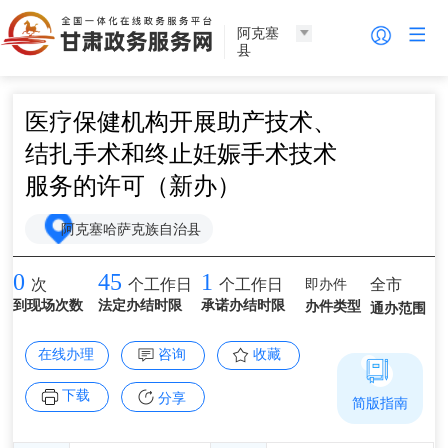
阿克塞
县
医疗保健机构开展助产技术、
结扎手术和终止妊娠手术技术
服务的许可（新办）
阿克塞哈萨克族自治县
0
45
1
即办件
全市
次
个工作日
个工作日
到现场次数
法定办结时限
承诺办结时限
办件类型
通办范围
在线办理
咨询
收藏
下载
分享
简版指南