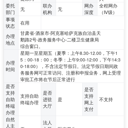
委托
联办
网办
全程网办
无
无
部门
机构
深度
（Ⅳ级）
事项
在用
状态
甘肃省-酒泉市-阿克塞哈萨克族自治县天
办理
鹅路2号-政务服务中心-二楼卫生健康局
地点
综合窗口。
星期一至星期五（夏季：上午8.30-12.00，下午1
5：00-18：00；冬季：上午9:00-12:00，下午14:3
办理
0-18:00），不含法定节假日。法定节假日期间政
时间
务服务网可正常访问、注册和申报业务，网上受理
审批工作将在节后正常进行
是否
是否
支持
是否
支持自助
支持
自助
进驻
是
不支持
终端办理
网上
终端
大厅
支付
办理
自然
法人
人主