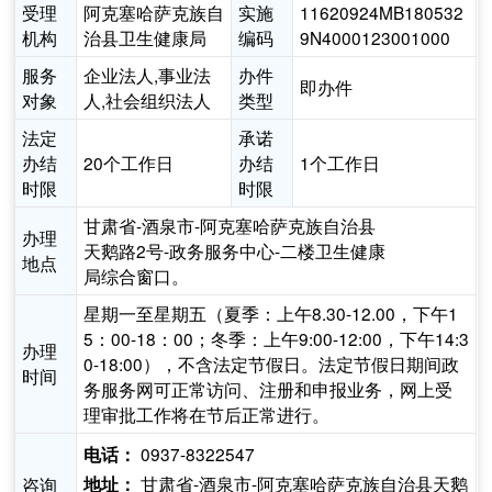
受理
阿克塞哈萨克族自
实施
11620924MB180532
机构
治县卫生健康局
编码
9N4000123001000
服务
企业法人,事业法
办件
即办件
对象
人,社会组织法人
类型
法定
承诺
办结
20个工作日
办结
1个工作日
时限
时限
甘肃省-酒泉市-阿克塞哈萨克族自治县
办理
天鹅路2号-政务服务中心-二楼卫生健康
地点
局综合窗口。
星期一至星期五（夏季：上午8.30-12.00，下午1
5：00-18：00；冬季：上午9:00-12:00，下午14:3
办理
0-18:00），不含法定节假日。法定节假日期间政
时间
务服务网可正常访问、注册和申报业务，网上受
理审批工作将在节后正常进行。
0937-8322547
电话：
甘肃省-酒泉市-阿克塞哈萨克族自治县天鹅
咨询
地址：