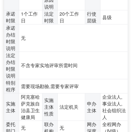
说明
承诺
1个工作
法定
20个工作
行使
县级
时限
日
时限
日
层级
承诺
办结
无
时限
说明
法定
办结
不含专家实地评审所需时间
时限
说明
特别
需要现场勘验,需要专家评审
程序
阿克塞哈
企业法人,
实施
实施
萨克族自
申办
事业法人,
主体
法定机关
主体
治县卫生
主体
社会组织法
性质
健康局
人
委托
联办
网办
全程网办
无
无
部门
机构
深度
（Ⅳ级）