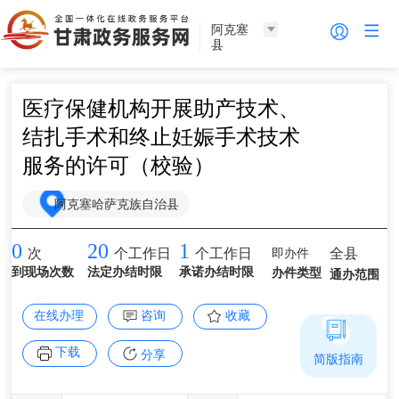
阿克塞
县
医疗保健机构开展助产技术、
结扎手术和终止妊娠手术技术
服务的许可（校验）
阿克塞哈萨克族自治县
0
20
1
即办件
全县
次
个工作日
个工作日
到现场次数
法定办结时限
承诺办结时限
办件类型
通办范围
在线办理
咨询
收藏
下载
分享
简版指南