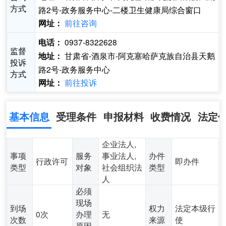
方式
路2号-政务服务中心-二楼卫生健康局综合窗口
前往咨询
网址：
0937-8322628
电话：
监督
甘肃省-酒泉市-阿克塞哈萨克族自治县天鹅
地址：
投诉
路2号-政务服务中心
方式
前往投诉
网址：
基本信息
受理条件
申报材料
收费情况
法定
企业法人,
事项
服务
事业法人,
办件
行政许可
即办件
类型
对象
社会组织法
类型
人
必须
现场
到场
权力
法定本级行
0次
办理
无
次数
来源
使
原因