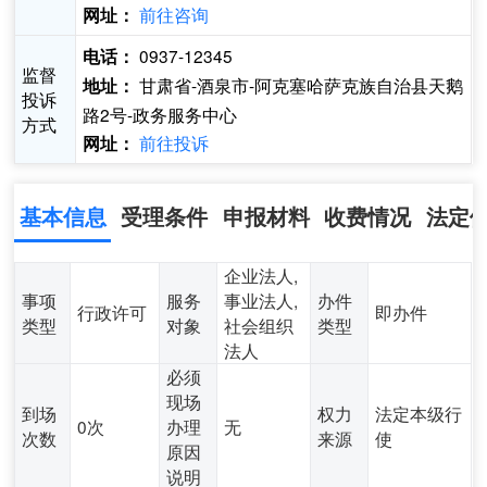
前往咨询
网址：
0937-12345
电话：
监督
甘肃省-酒泉市-阿克塞哈萨克族自治县天鹅
地址：
投诉
路2号-政务服务中心
方式
前往投诉
网址：
基本信息
受理条件
申报材料
收费情况
法定
企业法人,
事项
服务
事业法人,
办件
行政许可
即办件
类型
对象
社会组织
类型
法人
必须
现场
到场
权力
法定本级行
0次
办理
无
次数
来源
使
原因
说明