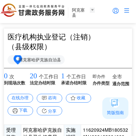
阿克塞
县
医疗机构执业登记（注销）
（县级权限）
阿克塞哈萨克族自治县
0
20
1
即办件
全市
次
个工作日
个工作日
到现场次数
法定办结时限
承诺办结时限
办件类型
通办范围
在线办理
咨询
收藏
下载
分享
简版指南
受理
阿克塞哈萨克族自
实施
11620924MB180532