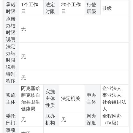
承诺
1个工作
法定
20个工作
行使
县级
时限
日
时限
日
层级
承诺
办结
无
时限
说明
法定
办结
无
时限
说明
特别
无
程序
阿克塞哈
企业法人,
实施
实施
萨克族自
申办
事业法人,
主体
法定机关
主体
治县卫生
主体
社会组织法
性质
健康局
人
委托
联办
网办
全程网办
无
无
部门
机构
深度
（Ⅳ级）
事项