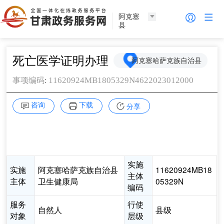
阿克塞
县
死亡医学证明办理
阿克塞哈萨克族自治县
:
11620924MB1805329N4622023012000
事项编码
咨询
下载
分享
实施
实施
阿克塞哈萨克族自治县
11620924MB18
主体
主体
卫生健康局
05329N
编码
服务
行使
自然人
县级
对象
层级