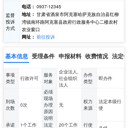
0937-12345
电话：
甘肃省酒泉市阿克塞哈萨克族自治县红柳
地址：
监督
投诉
湾镇南环路阿克塞县政府行政服务中心二楼农村
方式
农业窗口
前往投诉
网址：
基本信息
受理条件
申报材料
收费情况
法定
企业法人,
事项
服务
办件
行政许可
社会组织
即办件
类型
对象
类型
法人
必须
现场
到场
权力
法定本级行
0次
办理
无
次数
来源
使
原因
说明
承诺
1个工作
法定
20个工作
行使
县级