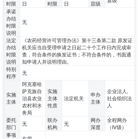
时限
日
时限
日
层级
承诺
办结
无
时限
说明
法定
《农药经营许可管理办法》第十三条第二款 原发证
办结
机关应当自受理申请之日起二十个工作日内完成审
时限
查，符合条件的换发证书；不符合条件的，书面通
说明
知申请人并说明理由。
特别
无
程序
阿克塞哈
萨克族自
实施
企业法人,
实施
申办
治县农业
主体
法定机关
社会组织法
主体
主体
农村和水
性质
人
务局
委托
联办
网办
全程网办
无
无
部门
机构
深度
（Ⅳ级）
事项
在用