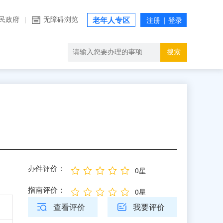
民政府
|
无障碍浏览
老年人专区
搜索
办件评价：
0星
指南评价：
0星
查看评价
我要评价